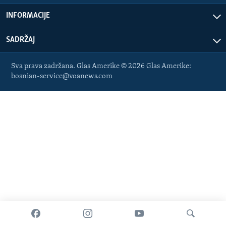
MAGAZIN
INFORMACIJE
O GLASU AMERIKE
SADRŽAJ
Learning English
Sva prava zadržana. Glas Amerike © 2026 Glas Amerike:
bosnian-service@voanews.com
PRATITE NAS
Jezici