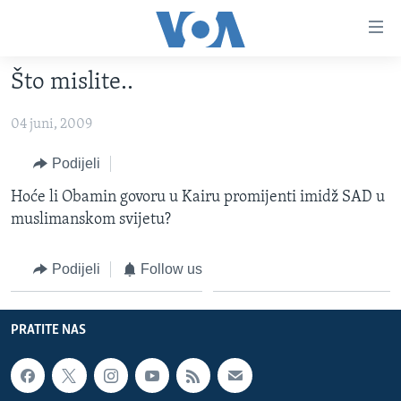
Linkovi
Pređi
na
Što mislite..
glavni
TV PROGRAM
sadržaj
04 juni, 2009
VIDEO
Pređi
na
FOTOGRAFIJE DANA
Podijeli
glavnu
VIJESTI
Hoće li Obamin govoru u Kairu promijenti imidž SAD u
navigaciju
muslimanskom svijetu?
Idi
NAUKA I TEHNOLOGIJA
SJEDINJENE AMERIČKE DRŽAVE
na
SPECIJALNI PROJEKTI
BOSNA I HERCEGOVINA
pretragu
Podijeli
Follow us
KORUPCIJA
SVIJET
SLOBODA MEDIJA
PRATITE NAS
ŽENSKA STRANA
IZBJEGLIČKA STRANA