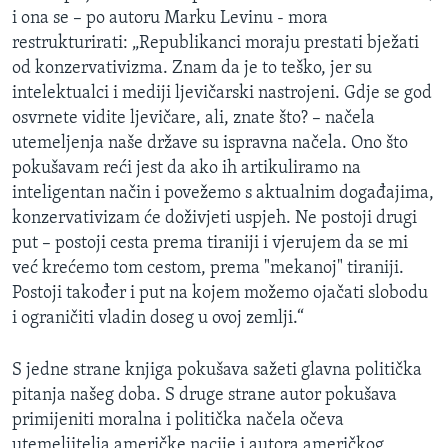
i ona se – po autoru Marku Levinu - mora
restrukturirati: „Republikanci moraju prestati bježati
od konzervativizma. Znam da je to teško, jer su
intelektualci i mediji ljevičarski nastrojeni. Gdje se god
osvrnete vidite ljevičare, ali, znate što? – načela
utemeljenja naše države su ispravna načela. Ono što
pokušavam reći jest da ako ih artikuliramo na
inteligentan način i povežemo s aktualnim događajima,
konzervativizam će doživjeti uspjeh. Ne postoji drugi
put – postoji cesta prema tiraniji i vjerujem da se mi
već krećemo tom cestom, prema "mekanoj" tiraniji.
Postoji također i put na kojem možemo ojačati slobodu
i ograničiti vladin doseg u ovoj zemlji.“
S jedne strane knjiga pokušava sažeti glavna politička
pitanja našeg doba. S druge strane autor pokušava
primijeniti moralna i politička načela očeva
utemeljitelja američke nacije i autora američkog