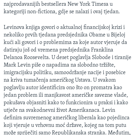
najprodavanijih bestsellera New York Timesa u
MAGAZIN
kategoriji non-fictiona, gdje se nalazi i ovaj tjedan.
O GLASU AMERIKE
Levinova knjiga govori o aktualnoj financijskoj krizi i
Learning English
nekoliko prvih tjedana predsjednika Obame u Bijeloj
kući ali govori i o problemima za koje autor vjeruje da
PRATITE NAS
datiraju još od vremena predsjednika Franklina
Delanoa Roosevelta. U deset poglavlja Slobode i tiranije
Mark Levin piše o napadima na slobodno tržište,
imigracijsku politiku, samoodržanje nacije i posebice
Jezici
na kriva tumačenja američkog Ustava. U svakom
poglavlju autor identificira ono što on promatra kao
jedan problem ili manjkavost američke savezne vlade,
pokušava objasniti kako to funkcionira u praksi i kako
utječe na svakodnevni život Amerikanaca. Levin
definira suvremenog američkog liberala kao pojedinca
koji vjeruje u vrhovnu moć države, kojeg na tom putu
može spriječiti samo Republikanska stranka. Međutim,