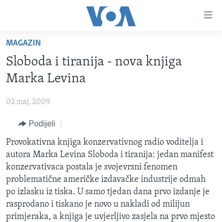
Linkovi
Pređi
na
MAGAZIN
glavni
TV PROGRAM
sadržaj
Sloboda i tiranija - nova knjiga
VIDEO
Pređi
Marka Levina
na
FOTOGRAFIJE DANA
glavnu
02 maj, 2009
VIJESTI
navigaciju
Idi
Podijeli
NAUKA I TEHNOLOGIJA
SJEDINJENE AMERIČKE DRŽAVE
na
SPECIJALNI PROJEKTI
Provokativna knjiga konzervativnog radio voditelja i
BOSNA I HERCEGOVINA
pretragu
autora Marka Levina Sloboda i tiranija: jedan manifest
KORUPCIJA
SVIJET
konzervativaca postala je svojevrsni fenomen
SLOBODA MEDIJA
problematične američke izdavačke industrije odmah
po izlasku iz tiska. U samo tjedan dana prvo izdanje je
ŽENSKA STRANA
rasprodano i tiskano je novo u nakladi od milijun
IZBJEGLIČKA STRANA
primjeraka, a knjiga je uvjerljivo zasjela na prvo mjesto