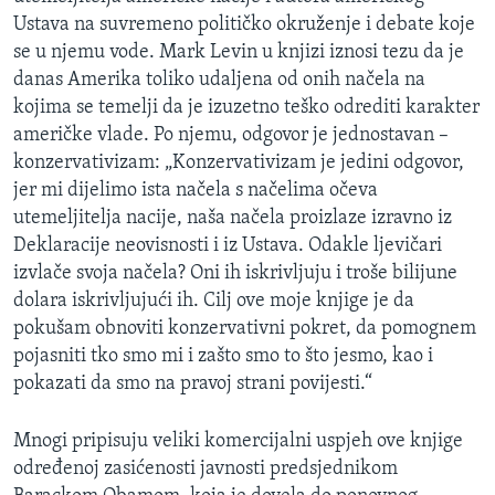
Ustava na suvremeno političko okruženje i debate koje
se u njemu vode. Mark Levin u knjizi iznosi tezu da je
danas Amerika toliko udaljena od onih načela na
kojima se temelji da je izuzetno teško odrediti karakter
američke vlade. Po njemu, odgovor je jednostavan –
konzervativizam: „Konzervativizam je jedini odgovor,
jer mi dijelimo ista načela s načelima očeva
utemeljitelja nacije, naša načela proizlaze izravno iz
Deklaracije neovisnosti i iz Ustava. Odakle ljevičari
izvlače svoja načela? Oni ih iskrivljuju i troše bilijune
dolara iskrivljujući ih. Cilj ove moje knjige je da
pokušam obnoviti konzervativni pokret, da pomognem
pojasniti tko smo mi i zašto smo to što jesmo, kao i
pokazati da smo na pravoj strani povijesti.“
Mnogi pripisuju veliki komercijalni uspjeh ove knjige
određenoj zasićenosti javnosti predsjednikom