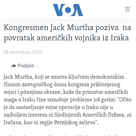
Linkovi
Pređi
na
Kongresmen Jack Murtha poziva na
glavni
TV PROGRAM
sadržaj
povratak američkih vojnika iz Iraka
VIDEO
Pređi
na
18 novembar, 2005
FOTOGRAFIJE DANA
glavnu
VIJESTI
Podijeli
navigaciju
Idi
NAUKA I TEHNOLOGIJA
SJEDINJENE AMERIČKE DRŽAVE
Jack Murtha, koji se smatra ključnim demokratskim
na
članom zastupničkog doma kongresa priklonjenog
SPECIJALNI PROJEKTI
BOSNA I HERCEGOVINA
pretragu
vojsci i pitanjima obrane, kaže da prisustvo američkih
KORUPCIJA
SVIJET
snaga u Iraku čine tamošnje probleme još gorim: "Očito
je da nastavljanje vojne operacije u Iraku nije u
SLOBODA MEDIJA
najboljem interesu ni Sjedinjenih Američkih Država, ni
ŽENSKA STRANA
Iračana, kao ni regije Perzijskog zaljeva".
IZBJEGLIČKA STRANA