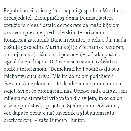
Republikanci su istog časa napali gospodina Murthu, a
predsjedatelj Zastupničkog doma Dennis Hastert
optužio je njega i ostale demokrate da mašu bijelom
zastavom predaje pred svjetskim terorizmom.
Kongresni zastupnik Duncan Hunter je rekao da, mada
poštuje gospodina Murthu koji je vijetnamski veteran,
on stoji na stajalištu da bi povlačenje iz Iraka poslalo
signal da Sjedinjene Države nisu u stanju izdržati u
borbi s terorizmom. "Demokrati koji podržavaju ovu
inicijativu su u krivu. Mislim da su oni podcijenili
čvrstinu Amerikanaca i to da ako mi ne promijenimo
svijet, svijet će promijeniti nas. Upravo sada u Iraku, mi
mijenjamo strateški vrlo važan dio svijeta, tako da on
više ne predstavlja prijetnju Sjedinjenim Državama,
već dapače postaje naš saveznik u globalnom ratu
protiv terora" - kaže Duncan Hunter.