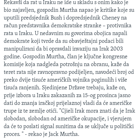
Rekavši da rat u Iraku ne ide u skladu s onim kako je
MAGAZIN
bio najavljen, gospodin Murtha napao je kritike koje su
O GLASU AMERIKE
uputili predsjednik Bush i dopredsjednik Cheney na
račun predstavnika demokratske stranke – protivnika
Learning English
rata u Iraku. U nedavnim su govorima obojica napali
demokrate koji tvrde da su obavještajni podaci bili
manipulirani da bi opravdali invaziju na Irak 2003
PRATITE NAS
godine. Gospodin Murtha, član je ključne kongresne
komisije koja nadgleda potrošnju na obranu, kaže da
teret rata nije ravnopravno podijeljen, navodeći broj od
Jezici
preko dvije tisuće američkih vojnika poginulih i više
tisuća ranjenih. Sjedinjene Države trebaju, kaže on,
prije izbora u Iraku zakazanih za 15-og prosinca jasno
dati do znanja iračkoj prijelaznoj vladi da će američke
trupe iz te zemlje otići. "Cjieli Irak mora znati da je Irak
slobodan, slobodan od američke okupacije, i vjerujem
da će to poslati signal sunitima da se uključe u politički
proces. " - rekao je Jack Murtha.