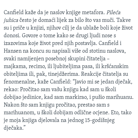
Canfield kaže da je naslov knjige metafora.
Pileća
juhica
često je domaći lijek za bilo što vas muči. Takve
su i priče u knjizi, njihov cilj je da ublaže boli koje život
donosi. Govore o tome kako se drugi ljudi nose s
izazovima koje život pred njih postavlja. Canfield i
Hansen na koncu su napisali više od stotinu naslova,
svaki namijenjen posebnoj skupini čitatelja –
majkama, recimo, ili ljubiteljima pasa, ili kršćanskim
obiteljima ili, pak, tinejdžerima. Reakcije čitatelja su
fenomenalne, kaže Canfield: “Javio mi se jedan dječak,
rekao: Pročitao sam vašu knjigu kad sam u školi
dobijao jedinice, kad sam markirao, i pušio marihuanu.
Nakon što sam knjigu pročitao, prestao sam s
marihuanom, u školi dobijam odlične ocjene. Eto, tako
je moja knjiga djelovala na jednog 15-godišnjeg
dječaka.”