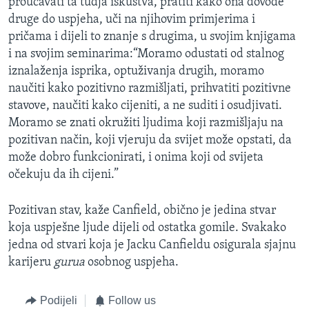
proučavati ta tudja iskustva, pratiti kako ona dovode
druge do uspjeha, uči na njihovim primjerima i
pričama i dijeli to znanje s drugima, u svojim knjigama
i na svojim seminarima:“Moramo odustati od stalnog
iznalaženja isprika, optuživanja drugih, moramo
naučiti kako pozitivno razmišljati, prihvatiti pozitivne
stavove, naučiti kako cijeniti, a ne suditi i osudjivati.
Moramo se znati okružiti ljudima koji razmišljaju na
pozitivan način, koji vjeruju da svijet može opstati, da
može dobro funkcionirati, i onima koji od svijeta
očekuju da ih cijeni.”
Pozitivan stav, kaže Canfield, obično je jedina stvar
koja uspješne ljude dijeli od ostatka gomile. Svakako
jedna od stvari koja je Jacku Canfieldu osigurala sjajnu
karijeru
gurua
osobnog uspjeha.
Podijeli
Follow us