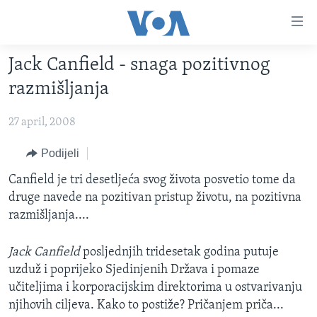
Linkovi
Pređi
na
Jack Canfield - snaga pozitivnog
glavni
TV PROGRAM
sadržaj
razmišljanja
VIDEO
Pređi
na
27 april, 2008
FOTOGRAFIJE DANA
glavnu
VIJESTI
Podijeli
navigaciju
Idi
NAUKA I TEHNOLOGIJA
SJEDINJENE AMERIČKE DRŽAVE
Canfield je tri desetljeća svog života posvetio tome da
na
druge navede na pozitivan pristup životu, na pozitivna
SPECIJALNI PROJEKTI
BOSNA I HERCEGOVINA
pretragu
razmišljanja....
KORUPCIJA
SVIJET
Jack Canfield
posljednjih tridesetak godina putuje
SLOBODA MEDIJA
uzduž i poprijeko Sjedinjenih Država i pomaze
ŽENSKA STRANA
učiteljima i korporacijskim direktorima u ostvarivanju
IZBJEGLIČKA STRANA
njihovih ciljeva. Kako to postiže? Pričanjem priča...