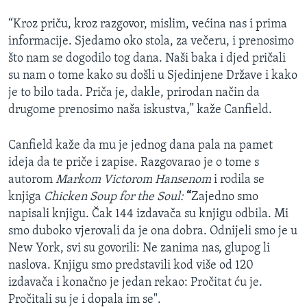
MAGAZIN
“Kroz priču, kroz razgovor, mislim, većina nas i prima
O GLASU AMERIKE
informacije. Sjedamo oko stola, za večeru, i prenosimo
što nam se dogodilo tog dana. Naši baka i djed pričali
Learning English
su nam o tome kako su došli u Sjedinjene Države i kako
je to bilo tada. Priča je, dakle, prirodan način da
drugome prenosimo naša iskustva,” kaže Canfield.
PRATITE NAS
Canfield kaže da mu je jednog dana pala na pamet
ideja da te priče i zapise. Razgovarao je o tome s
Jezici
autorom
Markom Victorom Hansenom
i rodila se
knjiga
Chicken Soup for the Soul:
“
Zajedno smo
napisali knjigu. Čak 144 izdavača su knjigu odbila. Mi
smo duboko vjerovali da je ona dobra. Odnijeli smo je u
New York, svi su govorili: Ne zanima nas, glupog li
naslova. Knjigu smo predstavili kod više od 120
izdavača i konačno je jedan rekao: Pročitat ću je.
Pročitali su je i dopala im se".