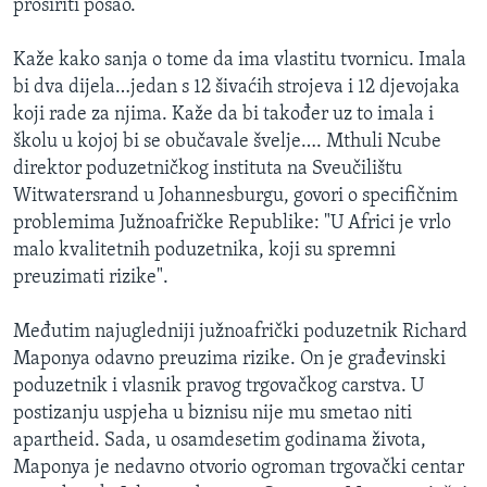
proširiti posao.
Kaže kako sanja o tome da ima vlastitu tvornicu. Imala
bi dva dijela…jedan s 12 šivaćih strojeva i 12 djevojaka
koji rade za njima. Kaže da bi također uz to imala i
školu u kojoj bi se obučavale švelje…. Mthuli Ncube
direktor poduzetničkog instituta na Sveučilištu
Witwatersrand u Johannesburgu, govori o specifičnim
problemima Južnoafričke Republike: "U Africi je vrlo
malo kvalitetnih poduzetnika, koji su spremni
preuzimati rizike".
Međutim najugledniji južnoafrički poduzetnik Richard
Maponya odavno preuzima rizike. On je građevinski
poduzetnik i vlasnik pravog trgovačkog carstva. U
postizanju uspjeha u biznisu nije mu smetao niti
apartheid. Sada, u osamdesetim godinama života,
Maponya je nedavno otvorio ogroman trgovački centar