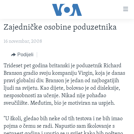
Linkovi
Pređi
na
Zajedničke osobine poduzetnika
glavni
TV PROGRAM
sadržaj
16 novembar, 2008
VIDEO
Pređi
na
FOTOGRAFIJE DANA
Podijeli
glavnu
VIJESTI
Trideset pet godina britanski je poduzetnik Richard
navigaciju
Branson gradio svoju kompaniju Virgin, koja je danas
Idi
NAUKA I TEHNOLOGIJA
SJEDINJENE AMERIČKE DRŽAVE
pravi globalni div. Branson je jedan od najbogatijih
na
SPECIJALNI PROJEKTI
BOSNA I HERCEGOVINA
ljudi na svijetu. Kao dijete, bolovao je od disleksije,
pretragu
nesposobnosti za učenje. Nikad nije pohađao
KORUPCIJA
SVIJET
sveučilište. Međutim, bio je motiviran na uspjeh.
SLOBODA MEDIJA
ŽENSKA STRANA
"U školi, gledao bih neke od tih testova i ne bih imao
pojma o čemu se radi. Napustio sam školovanje s
IZBJEGLIČKA STRANA
petnaest godina i uputio se u svijet kako bih pošteno