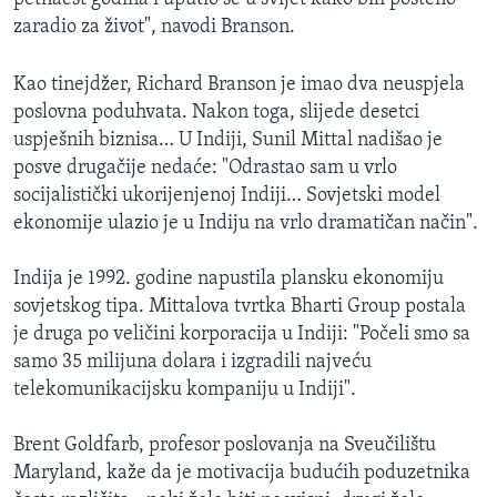
MAGAZIN
zaradio za život", navodi Branson.
O GLASU AMERIKE
Kao tinejdžer, Richard Branson je imao dva neuspjela
poslovna poduhvata. Nakon toga, slijede desetci
Learning English
uspješnih biznisa… U Indiji, Sunil Mittal nadišao je
posve drugačije nedaće: "Odrastao sam u vrlo
PRATITE NAS
socijalistički ukorijenjenoj Indiji… Sovjetski model
ekonomije ulazio je u Indiju na vrlo dramatičan način".
Indija je 1992. godine napustila plansku ekonomiju
Jezici
sovjetskog tipa. Mittalova tvrtka Bharti Group postala
je druga po veličini korporacija u Indiji: "Počeli smo sa
samo 35 milijuna dolara i izgradili najveću
telekomunikacijsku kompaniju u Indiji".
Brent Goldfarb, profesor poslovanja na Sveučilištu
Maryland, kaže da je motivacija budućih poduzetnika