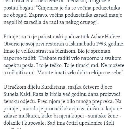
često različita - neki žele biti neovisni, drugi žele
postati bogati: "Činjenica je da se većina poduzetnika
ne obogati. Zapravo, većina poduzetnika zaradi manje
negoli bi zaradila da radi za nekog drugog".
Primjer za to je pakistanski poduzetnik Ashar Hafeez.
Otvorio je svoj prvi restoran u Islamabadu 1993. godine.
Imao je veliku strast za biznisom. Bio je spreman
naporno raditi: "Trebate raditi vrlo naporno u svakom
aspektu posla. I to je teško. To je timski rad. Ne možete
to učiniti sami. Morate imati vrlo dobru ekipu uz sebe".
U iračkom dijelu Kurdistana, majka četvero djece
Suhela Kakil Raza iz Irbila već godinu dana proizvodi
žensku odjeću. Pred njom je bilo mnogo prepreka. Na
primjer, morala je pronaći lokaciju za dućan u koju ne
zalaze muškarci, kako bi njeni kupci - sunitske žene -
dolazile i kupovale. Sad ima četiri uposlenice i želi