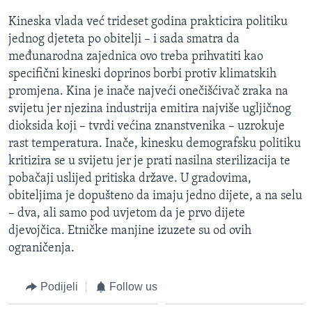
MAGAZIN
Kineska vlada već trideset godina prakticira politiku
O GLASU AMERIKE
jednog djeteta po obitelji – i sada smatra da
međunarodna zajednica ovo treba prihvatiti kao
specifični kineski doprinos borbi protiv klimatskih
Learning English
promjena. Kina je inače najveći onečišćivač zraka na
svijetu jer njezina industrija emitira najviše ugljičnog
PRATITE NAS
dioksida koji – tvrdi većina znanstvenika – uzrokuje
rast temperatura. Inače, kinesku demografsku politiku
kritizira se u svijetu jer je prati nasilna sterilizacija te
Jezici
pobačaji uslijed pritiska države. U gradovima,
obiteljima je dopušteno da imaju jedno dijete, a na selu
– dva, ali samo pod uvjetom da je prvo dijete
djevojčica. Etničke manjine izuzete su od ovih
ograničenja.
Podijeli
Follow us