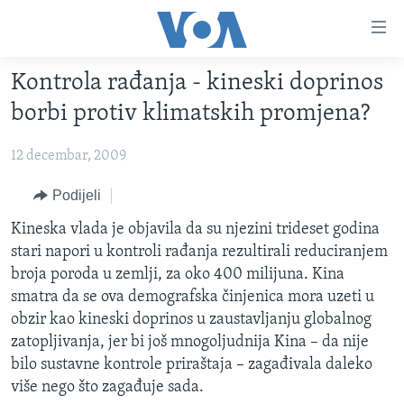
Linkovi
Pređi
na
Kontrola rađanja - kineski doprinos
glavni
TV PROGRAM
sadržaj
borbi protiv klimatskih promjena?
VIDEO
Pređi
na
12 decembar, 2009
FOTOGRAFIJE DANA
glavnu
VIJESTI
Podijeli
navigaciju
Idi
NAUKA I TEHNOLOGIJA
SJEDINJENE AMERIČKE DRŽAVE
Kineska vlada je objavila da su njezini trideset godina
na
stari napori u kontroli rađanja rezultirali reduciranjem
SPECIJALNI PROJEKTI
BOSNA I HERCEGOVINA
pretragu
broja poroda u zemlji, za oko 400 milijuna. Kina
KORUPCIJA
SVIJET
smatra da se ova demografska činjenica mora uzeti u
obzir kao kineski doprinos u zaustavljanju globalnog
SLOBODA MEDIJA
zatopljivanja, jer bi još mnogoljudnija Kina – da nije
ŽENSKA STRANA
bilo sustavne kontrole priraštaja – zagađivala daleko
više nego što zagađuje sada.
IZBJEGLIČKA STRANA