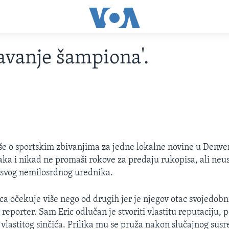
avanje šampiona'.
še o sportskim zbivanjima za jedne lokalne novine u Denve
naka i nikad ne promaši rokove za predaju rukopisa, ali neu
 svog nemilosrdnog urednika.
ca očekuje više nego od drugih jer je njegov otac svojedobn
 reporter. Sam Eric odlučan je stvoriti vlastitu reputaciju,
 vlastitog sinčića. Prilika mu se pruža nakon slučajnog susr