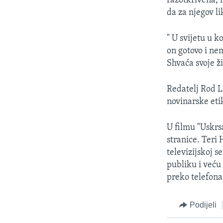
razotkrivena, 
da za njegov li
" U svijetu u k
on gotovo i ne
Shvaća svoje ž
Redatelj Rod La
novinarske etik
U filmu "Uskrs
stranice. Teri
televizijskoj 
publiku i veću
preko telefona
Podijeli