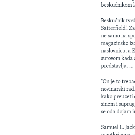
MAGAZIN
beskućnikom ko
O GLASU AMERIKE
Beskućnik tvrd
Satterfield'. Z
ne samo na spo
magazinsko izd
naslovnicu, a 
surovom kada s
predstavlja. …
"On je to treba
novinarski rad.
kako preuzeti 
sinom i suprugo
se oda dojam i
Samuel L. Jack