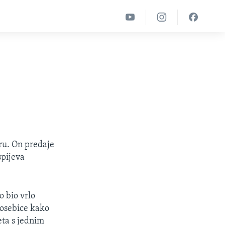
ru. On predaje
spijeva
o bio vrlo
 posebice kako
eta s jednim