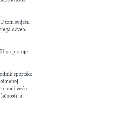
Jackson kaže
 U tom svijetu
njega doveo.
filma pitanje
rednik sportske
stoimenoj
eru nudi veću
ičnosti, a,