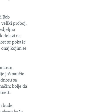
ni Bob
 veliki proboj,
edjeljno
k dolazi na
nost se pokaže
 onaj kojim se
nemaran
ije još naučio
odnosu sa
način; bolje da
tnett.
om bude