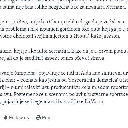
mladog novinara navodi na preispitivanje vlastitih motiva. 
k istina nije bila toliko nezgodna kao za novinara Kernana.
ojemu on živi, on je bio Champ toliko dugo da je već slavan.
ma problema i nije ispunjen gorčinom oko puta koji ga je u 
ivotne okolnosti svojim mjestom u životu," kaže Jackson.
urie, koji je i koautor scenarija, kaže da je u prvom planu 
e, ali da je središnji aspekt odnos očeva i sinova.
avanje šampiona" pojavljuje se i Alan Alda kao zahtjevni u
 Hatcher – poznata kao jedna od 'desperatnih domaćica' u i
seriji – glumi televizijsku producenticu koja mladom report
 slavu. Povremeno se u scenama pojavljuju stvarne sportske l
, pojavljuje se i legendarni boksač Jake LaMotta.
Follow us
Print