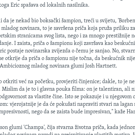
ga Eric spašava od lokalnih nasilnika.
i da je nekad bio boksački šampion, treći u svijetu, 'Borbe
a mladog novinara, to je savršena priča koja pruža priliku za
rtskim stranicama svog lista, nego i za mnogo prestižnije n
anje. I zaista, priča o šampionu koji završava kao beskućni
Eric postaje novinarska zvijezda o čemu je sanjao. No, stvar
e otkrije da priča o šampionu nije točna, da beskućnik nije
 Ambicioznog mladog novinara glumi Josh Hartnett.
o otkriti već na početku, provjeriti činjenice; dakle, to je 
 Mislim da je to i glavna pouka filma: on je talentiran, ali n
odgovornost za vlastite čine. Isto se pokazuje i u njegovom 
m: vjerojatnije je da će pokušati napraviti stvari na lagan 
mpresivnosti, nego da se zaista bude impresivan," kaže Har
son glumi 'Champa', čija stvarna životna priča, kada jedn