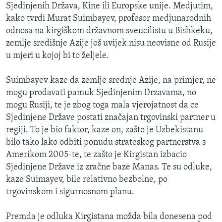
Sjedinjenih Država, Kine ili Europske unije. Medjutim,
kako tvrdi Murat Suimbayev, profesor medjunarodnih
odnosa na kirgiškom državnom sveucilistu u Bishkeku,
zemlje središnje Azije još uvijek nisu neovisne od Rusije
u mjeri u kojoj bi to željele.
Suimbayev kaze da zemlje srednje Azije, na primjer, ne
mogu prodavati pamuk Sjedinjenim Drzavama, no
mogu Rusiji, te je zbog toga mala vjerojatnost da ce
Sjedinjene Države postati značajan trgovinski partner u
regiji. To je bio faktor, kaze on, zašto je Uzbekistanu
bilo tako lako odbiti ponudu strateskog partnerstva s
Amerikom 2005-te, te zašto je Kirgistan izbacio
Sjedinjene Države iz zračne baze Manas. Te su odluke,
kaze Suimayev, bile relativno bezbolne, po
trgovinskom i sigurnosnom planu.
Premda je odluka Kirgistana možda bila donesena pod