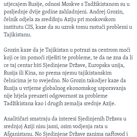
utjecajem Rusije, odnosi Moskve s Tadžikistanom su u
posljednje dvije godine zahladnjeni. Andrej Grozin,
čelnik odjela za središnju Aziju pri moskovskom
institutu CIS, kaze da su uzrok tomu rastući problemi u
Tajikistanu.
Grozin kaze da je Tajikistan u potrazi za centrom moći
koji ce im pomoći riješiti te probleme, te da ne zna da li
ce taj centar biti Sjedinjene Države, Europska unija,
Rusija ili Kina, no prema njemu tajikistanskim
čelnicima je to svejedno. No Grozin takodjer kaze da
Rusija u vrijeme globalnog ekonomskog usporavanja
nije htjela preuzeti odgovornost za probleme
Tadžikistana kao i drugih zemalja srednje Azije.
Analitičari smatraju da interesi Sjedinjenih Država u
srednjoj Aziji nisu jasni, osim vodjenja rata u
Afganistanu. No Sjedinjene Države zanima naftovod i