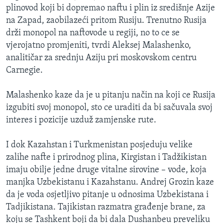
plinovod koji bi dopremao naftu i plin iz središnje Azije
na Zapad, zaobilazeći pritom Rusiju. Trenutno Rusija
drži monopol na naftovode u regiji, no to ce se
vjerojatno promjeniti, tvrdi Aleksej Malashenko,
analitičar za srednju Aziju pri moskovskom centru
Carnegie.
Malashenko kaze da je u pitanju način na koji ce Rusija
izgubiti svoj monopol, sto ce uraditi da bi sačuvala svoj
interes i pozicije uzduž zamjenske rute.
I dok Kazahstan i Turkmenistan posjeduju velike
zalihe nafte i prirodnog plina, Kirgistan i Tadžikistan
imaju obilje jedne druge vitalne sirovine – vode, koja
manjka Uzbekistanu i Kazahstanu. Andrej Grozin kaze
da je voda osjetljivo pitanje u odnosima Uzbekistana i
Tadjikistana. Tajikistan razmatra građenje brane, za
koju se Tashkent boji da bi dala Dushanbeu preveliku