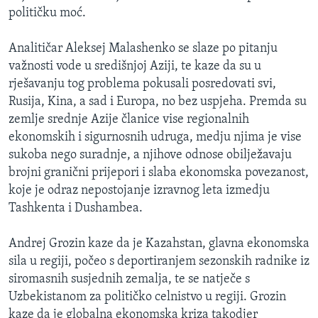
političku moć.
Analitičar Aleksej Malashenko se slaze po pitanju
važnosti vode u središnjoj Aziji, te kaze da su u
rješavanju tog problema pokusali posredovati svi,
Rusija, Kina, a sad i Europa, no bez uspjeha. Premda su
zemlje srednje Azije članice vise regionalnih
ekonomskih i sigurnosnih udruga, medju njima je vise
sukoba nego suradnje, a njihove odnose obilježavaju
brojni granični prijepori i slaba ekonomska povezanost,
koje je odraz nepostojanje izravnog leta izmedju
Tashkenta i Dushambea.
Andrej Grozin kaze da je Kazahstan, glavna ekonomska
sila u regiji, počeo s deportiranjem sezonskih radnike iz
siromasnih susjednih zemalja, te se natječe s
Uzbekistanom za političko celnistvo u regiji. Grozin
kaze da je globalna ekonomska kriza takodjer