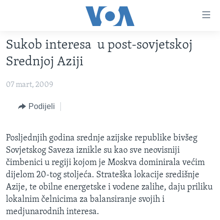
Linkovi
Pređi
na
Sukob interesa u post-sovjetskoj
glavni
TV PROGRAM
sadržaj
Srednjoj Aziji
VIDEO
Pređi
na
07 mart, 2009
FOTOGRAFIJE DANA
glavnu
VIJESTI
Podijeli
navigaciju
Idi
NAUKA I TEHNOLOGIJA
SJEDINJENE AMERIČKE DRŽAVE
na
Posljednjih godina srednje azijske republike bivšeg
SPECIJALNI PROJEKTI
BOSNA I HERCEGOVINA
pretragu
Sovjetskog Saveza iznikle su kao sve neovisniji
KORUPCIJA
SVIJET
čimbenici u regiji kojom je Moskva dominirala većim
dijelom 20-tog stoljeća. Strateška lokacije središnje
SLOBODA MEDIJA
Azije, te obilne energetske i vodene zalihe, daju priliku
ŽENSKA STRANA
lokalnim čelnicima za balansiranje svojih i
IZBJEGLIČKA STRANA
medjunarodnih interesa.