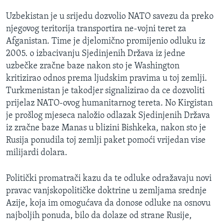
MAGAZIN
Uzbekistan je u srijedu dozvolio NATO savezu da preko
O GLASU AMERIKE
njegovog teritorija transportira ne-vojni teret za
Afganistan. Time je djelomično promijenio odluku iz
Learning English
2005. o izbacivanju Sjedinjenih Država iz jedne
uzbečke zračne baze nakon sto je Washington
kritizirao odnos prema ljudskim pravima u toj zemlji.
PRATITE NAS
Turkmenistan je takodjer signalizirao da ce dozvoliti
prijelaz NATO-ovog humanitarnog tereta. No Kirgistan
je prošlog mjeseca naložio odlazak Sjedinjenih Država
Jezici
iz zračne baze Manas u blizini Bishkeka, nakon sto je
Rusija ponudila toj zemlji paket pomoći vrijedan vise
milijardi dolara.
Politički promatrači kazu da te odluke odražavaju novi
pravac vanjskopolitičke doktrine u zemljama srednje
Azije, koja im omogućava da donose odluke na osnovu
najboljih ponuda, bilo da dolaze od strane Rusije,