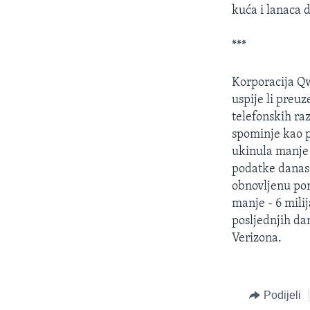
MAGAZIN
kuća i lanaca d
O GLASU AMERIKE
***
Korporacija Qw
uspije li pre
telefonskih ra
spominje kao p
ukinula manje 
podatke danas 
obnovljenu pon
manje - 6 mili
posljednjih da
Verizona.
Podijeli