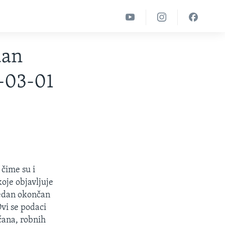
dan
-03-01
čime su i
koje objavljuje
tjedan okončan
Ovi se podaci
ćana, robnih