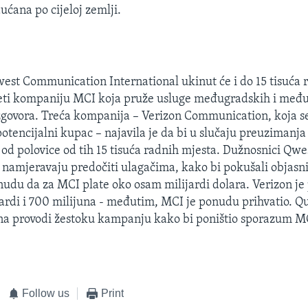
ućana po cijeloj zemlji.
est Communication International ukinut će i do 15 tisuća 
uzeti kompaniju MCI koja pruže usluge međugradskih i međ
zgovora. Treća kompanija – Verizon Communication, koja s
otencijalni kupac – najavila je da bi u slučaju preuzimanj
od polovice od tih 15 tisuća radnih mjesta. Dužnosnici Qwe
namjeravaju predočiti ulagačima, kako bi pokušali objasni
udu da za MCI plate oko osam milijardi dolara. Verizon je
jardi i 700 milijuna - međutim, MCI je ponudu prihvatio. Q
na provodi žestoku kampanju kako bi poništio sporazum MC
Follow us
Print