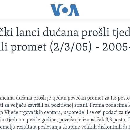
ki lanci dućana prošli tje
li promet (2/3/05) - 2005
ncima dućana prošli je tjedan povećan promet za 1,5 posto 
i za veljaču završili na pozitivnoj strani. Prema podacima 
a Vijeće trgovačkih centara, usporede li se ovi podaci za 
stim tjednom prošle godine, povećanje iznosi čak 3,3 posto. 
 temelju rezultata poslovanja skupine velikih diskontnih du