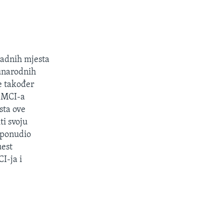
radnih mjesta
unarodnih
e također
a MCI-a
sta ove
ti svoju
 ponudio
uest
I-ja i