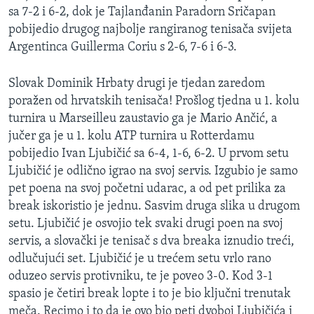
sa 7-2 i 6-2, dok je Tajlanđanin Paradorn Sričapan
MAGAZIN
pobijedio drugog najbolje rangiranog tenisača svijeta
O GLASU AMERIKE
Argentinca Guillerma Coriu s 2-6, 7-6 i 6-3.
Learning English
Slovak Dominik Hrbaty drugi je tjedan zaredom
poražen od hrvatskih tenisača! Prošlog tjedna u 1. kolu
PRATITE NAS
turnira u Marseilleu zaustavio ga je Mario Ančić, a
jučer ga je u 1. kolu ATP turnira u Rotterdamu
pobijedio Ivan Ljubičić sa 6-4, 1-6, 6-2. U prvom setu
Ljubičić je odlično igrao na svoj servis. Izgubio je samo
Jezici
pet poena na svoj početni udarac, a od pet prilika za
break iskoristio je jednu. Sasvim druga slika u drugom
setu. Ljubičić je osvojio tek svaki drugi poen na svoj
servis, a slovački je tenisač s dva breaka iznudio treći,
odlučujući set. Ljubičić je u trećem setu vrlo rano
oduzeo servis protivniku, te je poveo 3-0. Kod 3-1
spasio je četiri break lopte i to je bio ključni trenutak
meča. Recimo i to da je ovo bio peti dvoboj Ljubičića i