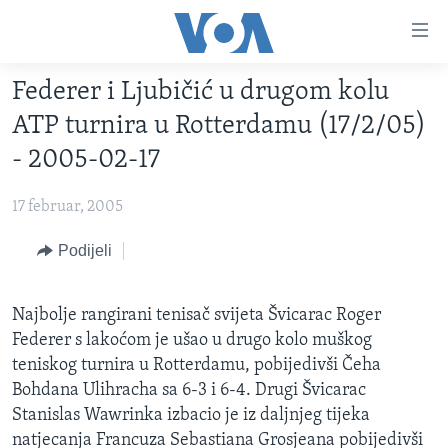
Linkovi
Pređi
na
Federer i Ljubičić u drugom kolu
glavni
TV PROGRAM
sadržaj
ATP turnira u Rotterdamu (17/2/05)
VIDEO
Pređi
- 2005-02-17
na
FOTOGRAFIJE DANA
glavnu
17 februar, 2005
VIJESTI
navigaciju
Idi
NAUKA I TEHNOLOGIJA
Podijeli
SJEDINJENE AMERIČKE DRŽAVE
na
SPECIJALNI PROJEKTI
BOSNA I HERCEGOVINA
pretragu
Najbolje rangirani tenisač svijeta Švicarac Roger
KORUPCIJA
SVIJET
Federer s lakoćom je ušao u drugo kolo muškog
SLOBODA MEDIJA
teniskog turnira u Rotterdamu, pobijedivši Čeha
Bohdana Ulihracha sa 6-3 i 6-4. Drugi Švicarac
ŽENSKA STRANA
Stanislas Wawrinka izbacio je iz daljnjeg tijeka
IZBJEGLIČKA STRANA
natjecanja Francuza Sebastiana Grosjeana pobijedivši