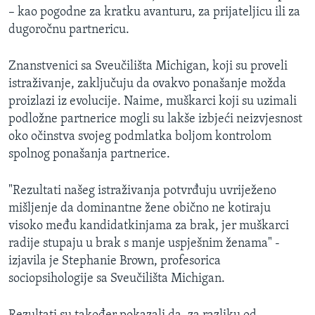
– kao pogodne za kratku avanturu, za prijateljicu ili za
MAGAZIN
dugoročnu partnericu.
O GLASU AMERIKE
Znanstvenici sa Sveučilišta Michigan, koji su proveli
Learning English
istraživanje, zaključuju da ovakvo ponašanje možda
proizlazi iz evolucije. Naime, muškarci koji su uzimali
PRATITE NAS
podložne partnerice mogli su lakše izbjeći neizvjesnost
oko očinstva svojeg podmlatka boljom kontrolom
spolnog ponašanja partnerice.
Jezici
"Rezultati našeg istraživanja potvrđuju uvriježeno
mišljenje da dominantne žene obično ne kotiraju
visoko među kandidatkinjama za brak, jer muškarci
radije stupaju u brak s manje uspješnim ženama" -
izjavila je Stephanie Brown, profesorica
sociopsihologije sa Sveučilišta Michigan.