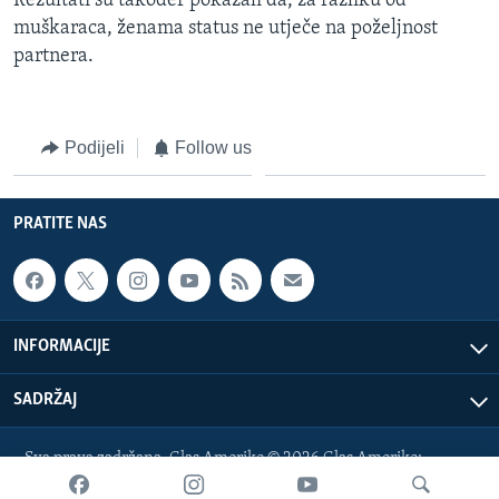
Rezultati su također pokazali da, za razliku od
muškaraca, ženama status ne utječe na poželjnost
partnera.
Podijeli
Follow us
PRATITE NAS
INFORMACIJE
SADRŽAJ
Sva prava zadržana. Glas Amerike © 2026 Glas Amerike:
bosnian-service@voanews.com