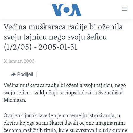
Linkovi
Pređi
na
Većina muškaraca radije bi oženila
glavni
TV PROGRAM
sadržaj
svoju tajnicu nego svoju šeficu
VIDEO
Pređi
(1/2/05) - 2005-01-31
na
FOTOGRAFIJE DANA
glavnu
31 januar, 2005
VIJESTI
navigaciju
Idi
NAUKA I TEHNOLOGIJA
Podijeli
SJEDINJENE AMERIČKE DRŽAVE
na
SPECIJALNI PROJEKTI
Većina muškaraca radije bi oženila svoju tajnicu, nego
BOSNA I HERCEGOVINA
pretragu
svoju šeficu – zaključuju sociopsiholozi sa Sveučilišta
KORUPCIJA
SVIJET
Michigan.
SLOBODA MEDIJA
Ovaj zaključak izveden je na temelju istraživanja, u
ŽENSKA STRANA
okviru kojega su muškarci davali ocjene imaginarnim
IZBJEGLIČKA STRANA
ženama različitih titula, koje su svrstavali u tri skupine