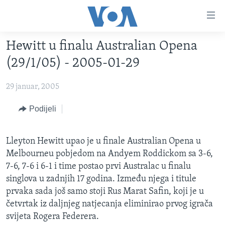
Linkovi
Pređi
na
Hewitt u finalu Australian Opena
glavni
TV PROGRAM
sadržaj
(29/1/05) - 2005-01-29
VIDEO
Pređi
na
29 januar, 2005
FOTOGRAFIJE DANA
glavnu
VIJESTI
Podijeli
navigaciju
Idi
NAUKA I TEHNOLOGIJA
SJEDINJENE AMERIČKE DRŽAVE
na
Lleyton Hewitt upao je u finale Australian Opena u
SPECIJALNI PROJEKTI
BOSNA I HERCEGOVINA
pretragu
Melbourneu pobjedom na Andyem Roddickom sa 3-6,
KORUPCIJA
SVIJET
7-6, 7-6 i 6-1 i time postao prvi Australac u finalu
singlova u zadnjih 17 godina. Između njega i titule
SLOBODA MEDIJA
prvaka sada još samo stoji Rus Marat Safin, koji je u
ŽENSKA STRANA
četvrtak iz daljnjeg natjecanja eliminirao prvog igrača
IZBJEGLIČKA STRANA
svijeta Rogera Federera.