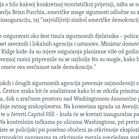
a o bilo kakvoj konkretnoj terorističkoj prijetnji, ništa se 
avlja Brian Purchia, američke snage sigurnosti odlučne su za
inauguraciju, taj “najvidljiviji simbol američke demokracij
 osiguravati oko šest tisuća sigurnosnih djelatnika – polica
eset saveznih i lokalnih agencija i ustanova. Ministar domo
 Ridge kaže da su mjere osiguranja planirane više od godin
aveznoj razini pripremile su se najbolje što su mogle, kako b
 omete ova svečanost naše demokracije."
ijskih i drugih sigurnosnih agencija povezuje najmoderniji 
Čestice zraka bit će analizirane kako bi se otkrila prisutno
ova, dok u zračnom prostoru nad Washingtonom danonoćno p
nje ratnog zrakoplovstva. Na krovovima zgrada uz Avenij
te u četvrti Capitol Hill – kuda će se kretati inauguralna p
. Na kontrolnim točkama po ulicama Washingtona, pri pretr
ste se policijski psi posebno obučeni za otkrivanje eksplozi
tronskim napravama za otkrivanje metala pregledava vozil