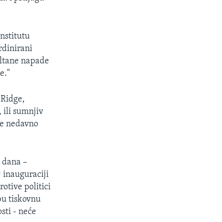
nstitutu
rdinirani
ultane napade
e."
 Ridge,
 ili sumnjiv
 je nedavno
i dana –
j inauguraciji
otive politici
u tiskovnu
sti - neće