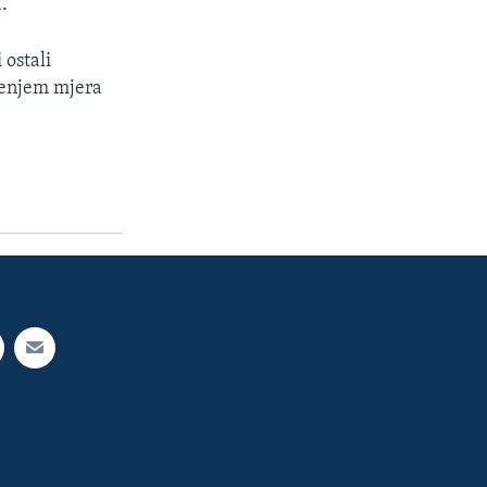
.
 ostali
ljenjem mjera