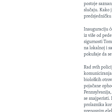
MAGAZIN
postoje saznanj
O GLASU AMERIKE
slučaju. Kako j
predsjedničku 
Inauguraciju će
iz više od ped
sigurnosti Tom
na lokalnoj i s
pokušaje da se
Rad svih polic
komuniciranja. 
bioloških otr
pojačane ophod
Pennsylvanija, 
se snajperisti
prolaznika kori
prenosnim elek