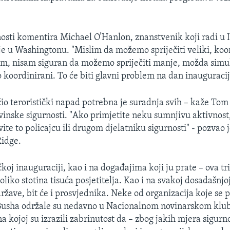
sti komentira Michael O’Hanlon, znanstvenik koji radi u I
je u Washingtonu. "Mislim da možemo spriječiti veliki, koo
m, nisam siguran da možemo spriječiti manje, možda sim
o koordinirani. To će biti glavni problem na dan inauguracij
ečio teroristički napad potrebna je suradnja svih – kaže Tom
inske sigurnosti. "Ako primjetite neku sumnjivu aktivnost,
ite to policajcu ili drugom djelatniku sigurnosti" - pozvao
idge.
oj inauguraciji, kao i na događajima koji ju prate – ova tr
liko stotina tisuća posjetitelja. Kao i na svakoj dosadašnjo
žave, bit će i prosvjednika. Neke od organizacija koje se pr
Busha održale su nedavno u Nacionalnom novinarskom klub
a kojoj su izrazili zabrinutost da – zbog jakih mjera sigurno