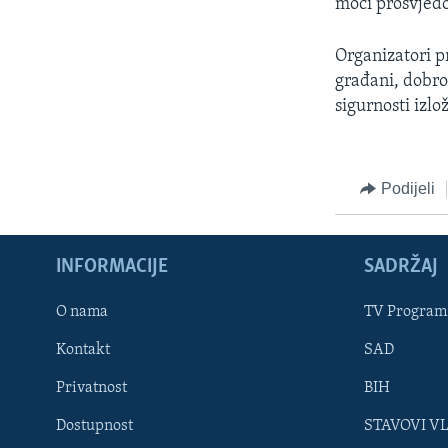
moći prosvjedo
Organizatori pr
građani, dobro
sigurnosti izlo
Podijeli
INFORMACIJE
SADRŽAJ
Learning English
O nama
TV Program
Kontakt
SAD
PRATITE NAS
Privatnost
BIH
Dostupnost
STAVOVI V