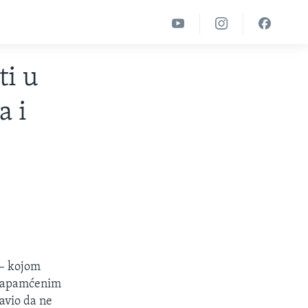
ti u
a i
 – kojom
nezapamćenim
avio da ne