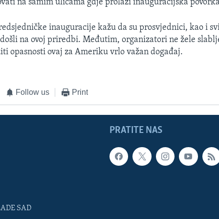
vati na samim ulicama gdje prolazi inauguracijska povorka
edsjedničke inauguracije kažu da su prosvjednici, kao i svi
došli na ovoj priredbi. Međutim, organizatori ne žele slab
žiti opasnosti ovaj za Ameriku vrlo važan događaj.
Follow us
Print
PRATITE NAS
LADE SAD