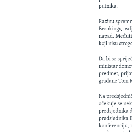
putnika.
Razinu spremno
Brookings, ovd
napad. Međuti
koji nisu strog
Da bi se sprij
ministar domov
predmet, prijav
građane Tom R
Na predsjedničk
očekuje se neko
predsjednika dr
predsjednika 
konferenciju, n