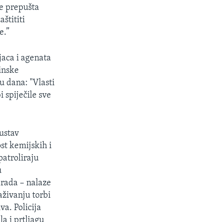
ne prepušta
štititi
e.”
jaca i agenata
vinske
u dana: "Vlasti
i spiječile sve
sustav
st kemijskih i
atroliraju
u
arada – nalaze
aživanju torbi
va. Policija
a i prtljagu