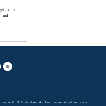
getiku, u
rasti.
 Amerike © 2026 Glas Amerike: bosnian-service@voanews.com