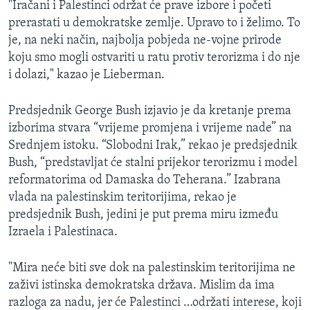
"Iračani i Palestinci održat će prave izbore i početi
MAGAZIN
prerastati u demokratske zemlje. Upravo to i želimo. To
O GLASU AMERIKE
je, na neki način, najbolja pobjeda ne-vojne prirode
koju smo mogli ostvariti u ratu protiv terorizma i do nje
Learning English
i dolazi," kazao je Lieberman.
Predsjednik George Bush izjavio je da kretanje prema
PRATITE NAS
izborima stvara “vrijeme promjena i vrijeme nade” na
Srednjem istoku. “Slobodni Irak,” rekao je predsjednik
Bush, “predstavljat će stalni prijekor terorizmu i model
Jezici
reformatorima od Damaska do Teherana.” Izabrana
vlada na palestinskim teritorijima, rekao je
predsjednik Bush, jedini je put prema miru između
Izraela i Palestinaca.
"Mira neće biti sve dok na palestinskim teritorijima ne
zaživi istinska demokratska država. Mislim da ima
razloga za nadu, jer će Palestinci …održati interese, koji