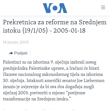
Linkovi
Pređi
na
Prekretnica za reforme na Srednjem
glavni
TV PROGRAM
sadržaj
istoku (19/1/05) - 2005-01-18
VIDEO
Pređi
na
18 januar, 2005
FOTOGRAFIJE DANA
glavnu
VIJESTI
Podijeli
navigaciju
Idi
NAUKA I TEHNOLOGIJA
SJEDINJENE AMERIČKE DRŽAVE
Palestinci su na izborima 9. siječnja izabrali novog
na
predsjednika Palestinske uprave, a Iračani će birati
SPECIJALNI PROJEKTI
BOSNA I HERCEGOVINA
pretragu
članove nacionalnog zakonodavnog tijela na izborima
KORUPCIJA
SVIJET
30. siječnja. Istaknuti američki senator Joe Lieberman
izrazio je uvjerenje da bi ova dva događaja mogli
SLOBODA MEDIJA
siječanj 2005. pretvoriti u mjesec “povijesne
ŽENSKA STRANA
transformacije na Srednjem istoku.”
IZBJEGLIČKA STRANA