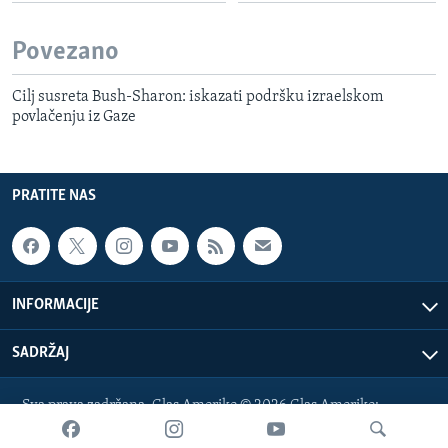
Povezano
Cilj susreta Bush-Sharon: iskazati podršku izraelskom
povlačenju iz Gaze
PRATITE NAS
INFORMACIJE
SADRŽAJ
Sva prava zadržana. Glas Amerike © 2026 Glas Amerike:
bosnian-service@voanews.com