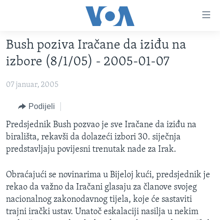
Linkovi
Pređi
na
Bush poziva Iračane da iziđu na
glavni
TV PROGRAM
sadržaj
izbore (8/1/05) - 2005-01-07
VIDEO
Pređi
na
07 januar, 2005
FOTOGRAFIJE DANA
glavnu
VIJESTI
Podijeli
navigaciju
Idi
NAUKA I TEHNOLOGIJA
SJEDINJENE AMERIČKE DRŽAVE
Predsjednik Bush pozvao je sve Iračane da iziđu na
na
birališta, rekavši da dolazeći izbori 30. siječnja
SPECIJALNI PROJEKTI
BOSNA I HERCEGOVINA
pretragu
predstavljaju povijesni trenutak nade za Irak.
KORUPCIJA
SVIJET
Obraćajući se novinarima u Bijeloj kući, predsjednik je
SLOBODA MEDIJA
rekao da važno da Iračani glasaju za članove svojeg
ŽENSKA STRANA
nacionalnog zakonodavnog tijela, koje će sastaviti
IZBJEGLIČKA STRANA
trajni irački ustav. Unatoč eskalaciji nasilja u nekim