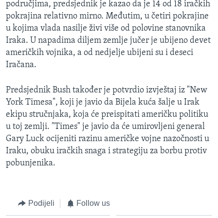
područjima, predsjednik je kazao da je 14 od 18 iračkih
MAGAZIN
pokrajina relativno mirno. Međutim, u četiri pokrajine
O GLASU AMERIKE
u kojima vlada nasilje živi više od polovine stanovnika
Iraka. U napadima diljem zemlje jučer je ubijeno devet
Learning English
američkih vojnika, a od nedjelje ubijeni su i deseci
Iračana.
PRATITE NAS
Predsjednik Bush također je potvrdio izvještaj iz "New
York Timesa", koji je javio da Bijela kuća šalje u Irak
ekipu stručnjaka, koja će preispitati američku politiku
Jezici
u toj zemlji. "Times" je javio da će umirovljeni general
Gary Luck ocijeniti razinu američke vojne nazočnosti u
Iraku, obuku iračkih snaga i strategiju za borbu protiv
pobunjenika.
Podijeli
Follow us