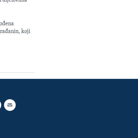
m dijelovima
vođena
rađanin, koji