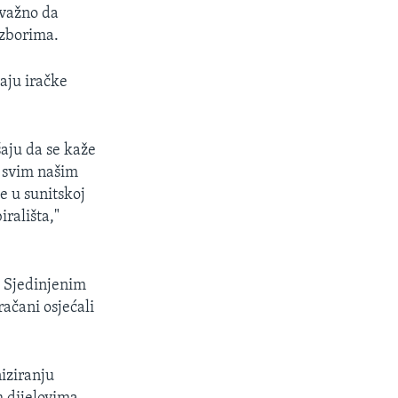
 važno da
izborima.
vaju iračke
aju da se kaže
a svim našim
e u sunitskoj
irališta,"
e Sjedinjenim
ačani osjećali
niziranju