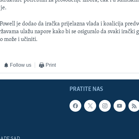
rastrukture potrebnih za provođenje izbora, čak i u sunitski
je.
 Powell je dodao da iračka prijelazna vlada i koalicija pred
žavama ulažu napore kako bi se osiguralo da svaki irački g
to može i učiniti.
Follow us
Print
PRATITE NAS
LADE SAD