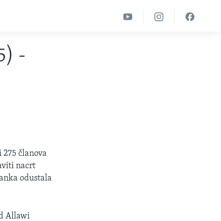
5) -
i 275 članova
viti nacrt
ranka odustala
d Allawi