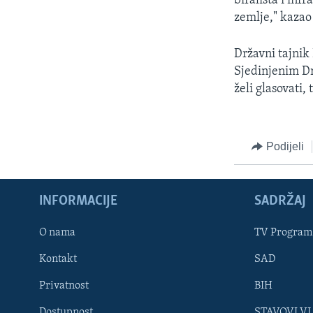
birališta i inf
zemlje," kazao 
Državni tajnik
Sjedinjenim Dr
želi glasovati, 
Podijeli
INFORMACIJE
SADRŽAJ
Learning English
O nama
TV Program
Kontakt
SAD
PRATITE NAS
Privatnost
BIH
Dostupnost
STAVOVI V