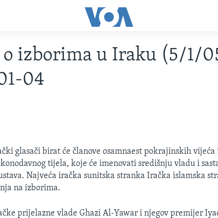
 o izborima u Iraku (5/1/0
01-04
rački glasači birat će članove osamnaest pokrajinskih vijeća 
konodavnog tijela, koje će imenovati središnju vladu i sasta
ustava. Najveća iračka sunitska stranka Iračka islamska st
anja na izborima.
ačke prijelazne vlade Ghazi Al-Yawar i njegov premijer Iya