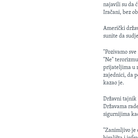
MAGAZIN
najavili su da 
O GLASU AMERIKE
Iračani, bez ob
Američki držav
sunite da sudj
"Pozivamo sve 
"Ne" terorizmu
prijateljima u 
zajednici, da p
kazao je.
Državni tajnik
Državama rade 
sigurnijima kad
"Zanimljivo je