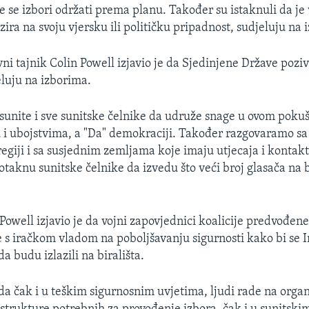
će se izbori održati prema planu. Također su istaknuli da je
zira na svoju vjersku ili političku pripadnost, sudjeluju na 
ni tajnik Colin Powell izjavio je da Sjedinjene Države pozi
eluju na izborima.
sunite i sve sunitske čelnike da udruže snage u ovom pokuš
 i ubojstvima, a "Da" demokraciji. Također razgovaramo s
regiji i sa susjednim zemljama koje imaju utjecaja i kontakt
otaknu sunitske čelnike da izvedu što veći broj glasača na b
 Powell izjavio je da vojni zapovjednici koalicije predvođen
s iračkom vladom na poboljšavanju sigurnosti kako bi se Ir
a budu izlazili na birališta.
 da čak i u teškim sigurnosnim uvjetima, ljudi rade na orga