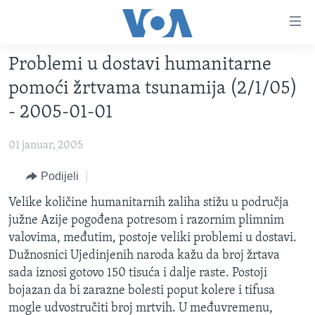
Linkovi
Pređi
na
Problemi u dostavi humanitarne
glavni
TV PROGRAM
sadržaj
pomoći žrtvama tsunamija (2/1/05)
VIDEO
Pređi
- 2005-01-01
na
FOTOGRAFIJE DANA
glavnu
01 januar, 2005
VIJESTI
navigaciju
Idi
NAUKA I TEHNOLOGIJA
Podijeli
SJEDINJENE AMERIČKE DRŽAVE
na
SPECIJALNI PROJEKTI
Velike količine humanitarnih zaliha stižu u područja
BOSNA I HERCEGOVINA
pretragu
južne Azije pogođena potresom i razornim plimnim
KORUPCIJA
SVIJET
valovima, međutim, postoje veliki problemi u dostavi.
SLOBODA MEDIJA
Dužnosnici Ujedinjenih naroda kažu da broj žrtava
sada iznosi gotovo 150 tisuća i dalje raste. Postoji
ŽENSKA STRANA
bojazan da bi zarazne bolesti poput kolere i tifusa
IZBJEGLIČKA STRANA
mogle udvostručiti broj mrtvih. U međuvremenu,