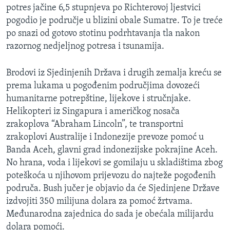
potres jačine 6,5 stupnjeva po Richterovoj ljestvici
MAGAZIN
pogodio je područje u blizini obale Sumatre. To je treće
O GLASU AMERIKE
po snazi od gotovo stotinu podrhtavanja tla nakon
razornog nedjeljnog potresa i tsunamija.
Learning English
Brodovi iz Sjedinjenih Država i drugih zemalja kreću se
PRATITE NAS
prema lukama u pogođenim područjima dovozeći
humanitarne potrepštine, lijekove i stručnjake.
Helikopteri iz Singapura i američkog nosača
zrakoplova “Abraham Lincoln”, te transportni
Jezici
zrakoplovi Australije i Indonezije prevoze pomoć u
Banda Aceh, glavni grad indonezijske pokrajine Aceh.
No hrana, voda i lijekovi se gomilaju u skladištima zbog
poteškoća u njihovom prijevozu do najteže pogođenih
područa. Bush jučer je objavio da će Sjedinjene Države
izdvojiti 350 milijuna dolara za pomoć žrtvama.
Međunarodna zajednica do sada je obećala milijardu
dolara pomoći.