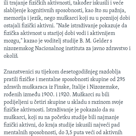
ili trajanje fizičkih aktivnosti, također iskusili i veće
MAGAZIN
slabljenje kognitivnih sposobnosti, kao što su pažnja,
O GLASU AMERIKE
memorija i jezik, nego muškarci koji su u poznijoj dobi
ostajali fizički aktivni. "Naše istraživanje pokazuje da
Learning English
fizička aktivnost u starijoj dobi vodi i aktivnijem
mozgu," kazao je voditelj studije B. M. Gelder s
nizozemskog Nacionalnog instituta za javno zdravstvo i
PRATITE NAS
okoliš.
Znanstvenici su tijekom desetogodišnjeg razdoblja
Jezici
pratili fizičke i mentalne sposobnosti skupine od 295
zdravih muškaraca iz Finske, Italije i Nizozemske,
rođenih između 1900. i 1920. Muškarci su bili
podijeljeni u četiri skupine u skladu s razinom svoje
fizičke aktivnosti. Istraživanje je pokazalo da su
muškarci, koji su na početku studije bili najmanje
fizički aktivni, do kraja studije iskusili najveći pad
mentalnih sposobnosti, do 3,5 puta veći od aktivnih