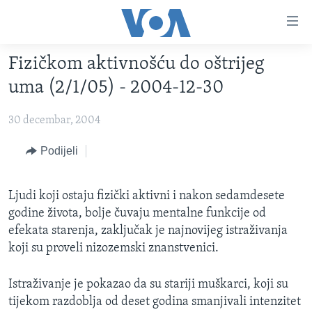
Linkovi
Pređi
na
Fizičkom aktivnošću do oštrijeg
glavni
TV PROGRAM
sadržaj
uma (2/1/05) - 2004-12-30
VIDEO
Pređi
na
30 decembar, 2004
FOTOGRAFIJE DANA
glavnu
VIJESTI
Podijeli
navigaciju
Idi
NAUKA I TEHNOLOGIJA
SJEDINJENE AMERIČKE DRŽAVE
na
Ljudi koji ostaju fizički aktivni i nakon sedamdesete
SPECIJALNI PROJEKTI
BOSNA I HERCEGOVINA
pretragu
godine života, bolje čuvaju mentalne funkcije od
KORUPCIJA
SVIJET
efekata starenja, zaključak je najnovijeg istraživanja
koji su proveli nizozemski znanstvenici.
SLOBODA MEDIJA
ŽENSKA STRANA
Istraživanje je pokazao da su stariji muškarci, koji su
IZBJEGLIČKA STRANA
tijekom razdoblja od deset godina smanjivali intenzitet