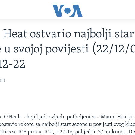
Heat ostvario najbolji star
 u svojoj povijesti (22/12/
12-22
004
a O'Neala - koji liječi ozljedu potkoljenice – Miami Heat je
postavio rekord za najbolji start sezone u povijesti ovog klu
eltics sa 108 prema 100, u 20-toj pobjedi u 27 utakmica. 