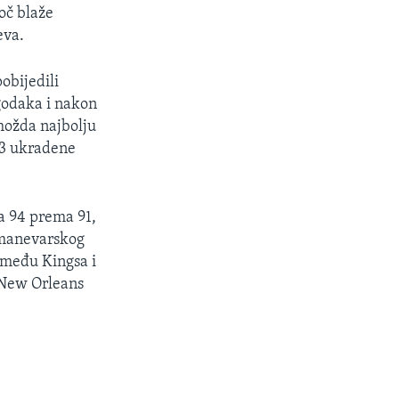
oč blaže
eva.
obijedili
ogodaka i nakon
 možda najbolju
i 3 ukradene
sa 94 prema 91,
 manevarskog
između Kingsa i
 New Orleans