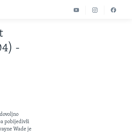
t
04) -
 dovoljno
ba pobijedivši
Dwayne Wade je