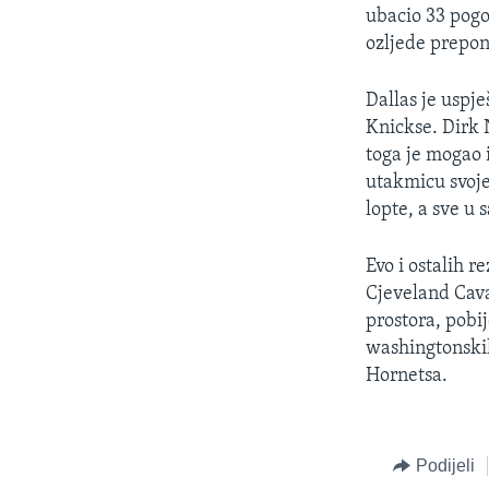
MAGAZIN
ubacio 33 pogo
O GLASU AMERIKE
ozljede prepone
Dallas je uspj
Knickse. Dirk 
toga je mogao 
utakmicu svoje 
lopte, a sve u
Evo i ostalih r
Cjeveland Cav
prostora, pobi
washingtonskih
Hornetsa.
Podijeli