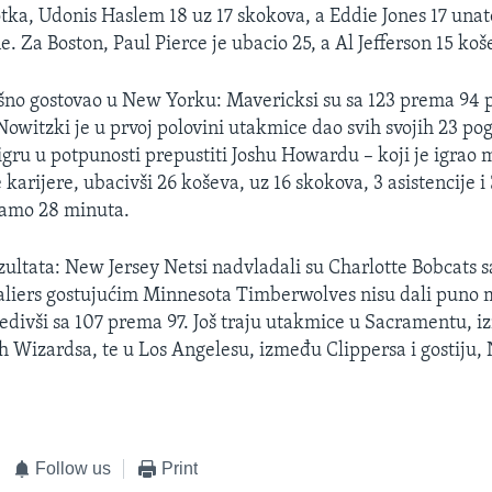
tka, Udonis Haslem 18 uz 17 skokova, a Eddie Jones 17 unat
. Za Boston, Paul Pierce je ubacio 25, a Al Jefferson 15 koš
ešno gostovao u New Yorku: Mavericksi su sa 123 prema 94 p
Nowitzki je u prvoj polovini utakmice dao svih svojih 23 p
igru u potpunosti prepustiti Joshu Howardu – koji je igrao
karijere, ubacivši 26 koševa, uz 16 skokova, 3 asistencije 
 samo 28 minuta.
ezultata: New Jersey Netsi nadvladali su Charlotte Bobcats 
aliers gostujućim Minnesota Timberwolves nisu dali puno
jedivši sa 107 prema 97. Još traju utakmice u Sacramentu, 
 Wizardsa, te u Los Angelesu, između Clippersa i gostiju,
Follow us
Print