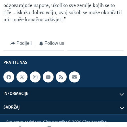
odgovarajuće napore, ukoliko sve zemlje kojih se to
tiče …iskažu dobru volju, ovaj sukob se može okončati i
mir može konačno zaživjeti."
Podijeli
Follow us
PRATITE NAS
INFORMACIJE
SADRŽAJ
Sva prava zadržana. Glas Amerike © 2026 Glas Amerike: