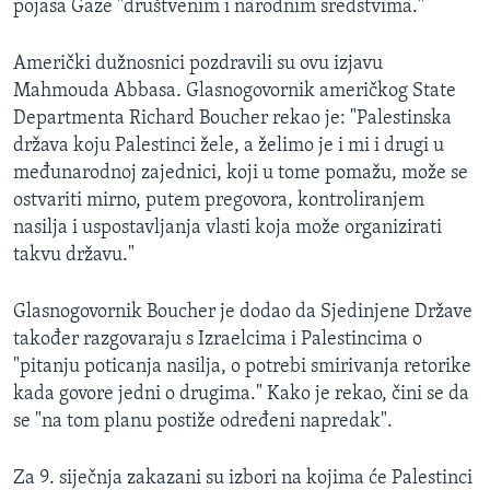
pojasa Gaze "društvenim i narodnim sredstvima."
MAGAZIN
O GLASU AMERIKE
Američki dužnosnici pozdravili su ovu izjavu
Mahmouda Abbasa. Glasnogovornik američkog State
Learning English
Departmenta Richard Boucher rekao je: "Palestinska
država koju Palestinci žele, a želimo je i mi i drugi u
međunarodnoj zajednici, koji u tome pomažu, može se
PRATITE NAS
ostvariti mirno, putem pregovora, kontroliranjem
nasilja i uspostavljanja vlasti koja može organizirati
takvu državu."
Jezici
Glasnogovornik Boucher je dodao da Sjedinjene Države
također razgovaraju s Izraelcima i Palestincima o
"pitanju poticanja nasilja, o potrebi smirivanja retorike
kada govore jedni o drugima." Kako je rekao, čini se da
se "na tom planu postiže određeni napredak".
Za 9. siječnja zakazani su izbori na kojima će Palestinci