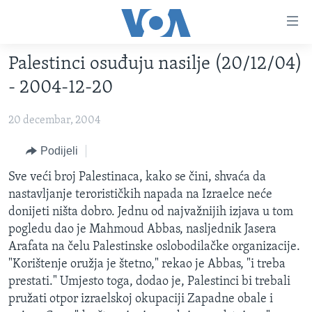
Linkovi
Pređi
na
Palestinci osuđuju nasilje (20/12/04)
glavni
TV PROGRAM
sadržaj
- 2004-12-20
VIDEO
Pređi
na
20 decembar, 2004
FOTOGRAFIJE DANA
glavnu
VIJESTI
Podijeli
navigaciju
Idi
NAUKA I TEHNOLOGIJA
SJEDINJENE AMERIČKE DRŽAVE
Sve veći broj Palestinaca, kako se čini, shvaća da
na
nastavljanje terorističkih napada na Izraelce neće
SPECIJALNI PROJEKTI
BOSNA I HERCEGOVINA
pretragu
donijeti ništa dobro. Jednu od najvažnijih izjava u tom
KORUPCIJA
SVIJET
pogledu dao je Mahmoud Abbas, nasljednik Jasera
Arafata na čelu Palestinske oslobodilačke organizacije.
SLOBODA MEDIJA
"Korištenje oružja je štetno," rekao je Abbas, "i treba
ŽENSKA STRANA
prestati." Umjesto toga, dodao je, Palestinci bi trebali
pružati otpor izraelskoj okupaciji Zapadne obale i
IZBJEGLIČKA STRANA