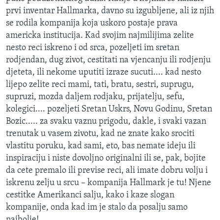
prvi inventar Hallmarka, davno su izgubljene, ali iz njih
se rodila kompanija koja uskoro postaje prava
americka institucija. Kad svojim najmilijima zelite
nesto reci iskreno i od srca, pozeljeti im sretan
rodjendan, dug zivot, cestitati na vjencanju ili rodjenju
djeteta, ili nekome uputiti izraze sucuti.... kad nesto
lijepo zelite reci mami, tati, bratu, sestri, suprugu,
supruzi, mozda daljem rodjaku, prijatelju, sefu,
kolegici.... pozeljeti Sretan Uskrs, Novu Godinu, Sretan
Bozic..... za svaku vaznu prigodu, dakle, i svaki vazan
trenutak u vasem zivotu, kad ne znate kako srociti
vlastitu poruku, kad sami, eto, bas nemate ideju ili
inspiraciju i niste dovoljno originalni ili se, pak, bojite
da cete premalo ili previse reci, ali imate dobru volju i
iskrenu zelju u srcu – kompanija Hallmark je tu! Njene
cestitke Amerikanci salju, kako i kaze slogan
kompanije, onda kad im je stalo da posalju samo
najbolje!