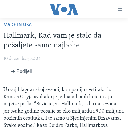
Linkovi
Pređi
na
MADE IN USA
glavni
TV PROGRAM
sadržaj
Hallmark, Kad vam je stalo da
VIDEO
Pređi
pošaljete samo najbolje!
na
FOTOGRAFIJE DANA
glavnu
10 decembar, 2004
VIJESTI
navigaciju
Idi
Podijeli
NAUKA I TEHNOLOGIJA
SJEDINJENE AMERIČKE DRŽAVE
na
SPECIJALNI PROJEKTI
BOSNA I HERCEGOVINA
pretragu
U ovoj blagdanskoj sezoni, kompanija cestitaka iz
KORUPCIJA
SVIJET
Kansas Cityja svakako je jedna od onih koje imaju
SLOBODA MEDIJA
najvise posla. “Bozic je, za Hallmark, udarna sezona,
jer svake godine posalje se oko milijardu i 900 milijuna
ŽENSKA STRANA
bozicnih cestitaka, i to samo u Sjedinjenim Drzavama.
IZBJEGLIČKA STRANA
Svake godine,” kaze Deidre Parke, Hallmarkova