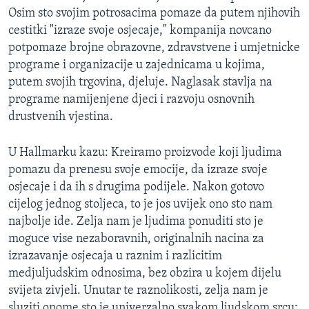
Osim sto svojim potrosacima pomaze da putem njihovih
cestitki "izraze svoje osjecaje," kompanija novcano
potpomaze brojne obrazovne, zdravstvene i umjetnicke
programe i organizacije u zajednicama u kojima,
putem svojih trgovina, djeluje. Naglasak stavlja na
programe namijenjene djeci i razvoju osnovnih
drustvenih vjestina.
U Hallmarku kazu: Kreiramo proizvode koji ljudima
pomazu da prenesu svoje emocije, da izraze svoje
osjecaje i da ih s drugima podijele. Nakon gotovo
cijelog jednog stoljeca, to je jos uvijek ono sto nam
najbolje ide. Zelja nam je ljudima ponuditi sto je
moguce vise nezaboravnih, originalnih nacina za
izrazavanje osjecaja u raznim i razlicitim
medjuljudskim odnosima, bez obzira u kojem dijelu
svijeta zivjeli. Unutar te raznolikosti, zelja nam je
sluziti onome sto je univerzalno svakom ljudskom srcu: