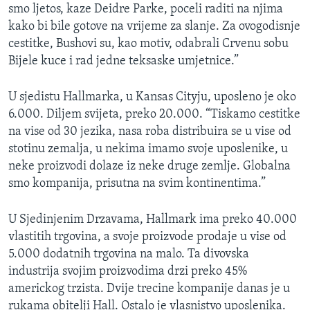
smo ljetos, kaze Deidre Parke, poceli raditi na njima
kako bi bile gotove na vrijeme za slanje. Za ovogodisnje
cestitke, Bushovi su, kao motiv, odabrali Crvenu sobu
Bijele kuce i rad jedne teksaske umjetnice.”
U sjedistu Hallmarka, u Kansas Cityju, uposleno je oko
6.000. Diljem svijeta, preko 20.000. “Tiskamo cestitke
na vise od 30 jezika, nasa roba distribuira se u vise od
stotinu zemalja, u nekima imamo svoje uposlenike, u
neke proizvodi dolaze iz neke druge zemlje. Globalna
smo kompanija, prisutna na svim kontinentima.”
U Sjedinjenim Drzavama, Hallmark ima preko 40.000
vlastitih trgovina, a svoje proizvode prodaje u vise od
5.000 dodatnih trgovina na malo. Ta divovska
industrija svojim proizvodima drzi preko 45%
americkog trzista. Dvije trecine kompanije danas je u
rukama obitelji Hall. Ostalo je vlasnistvo uposlenika.