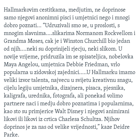
Hallmarkovim cestitkama, medjutim, ne doprinose
samo njegovi anonimni pisci i umjetnici nego i mnogi
dobro poznati... “Udruzivali smo se, u proslosti, s
mnogim slavnima....slikarima Normanom Rockvellom i
Grandma Moses, cak je i Winston Churchill bio jedan
od njih....neki su doprinijeli rjecju, neki slikom. U
novije vrijeme, pridruzila im se spisateljica, nobelovka
Maya Angelou, umjetnica Debbie Friedman, vrlo
popularna u zidovskoj zajednici.....U Hallmarku imamo
veliki izvor talenta, najvecu u svijetu kreativnu snagu,
cijelu legiju umjetnika, dizajnera, pisaca, pjesnika,
kaligrafa, urednika, fotografa, ali ponekad volimo
partnere naci i medju dobro poznatima i popularnima,
kao sto su primjerice Walt Disney i njegovi animirani
likovi ili likovi iz crtica Charlesa Schultza. Njihov
doprinos je za nas od velike vrijednosti,” kaze Deidre
Parke.