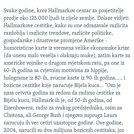
Svake godine, kroz Hallmarkov centar za posjetitelje
prodje oko 125.000 ljudi iz cijele zemlje. Dolaze vidjeti
Hallmarkove cestitke, kako su one odrazavale razlicita
razdoblja i razlicite trendove, razlicite politicke,
gospodarske i drustvene promjene Amerike -
humoristicne karte iz vremena velike ekonomske krize
(da unesu malo veselja i olaksaju muke), zatim karte za
americke vojnike u drugom svjetskom ratu, pa one iz
60-ih godina sa cvjetnim motivima za hippije,
holograme iz 80-ih, zvucne karte iz 90-ih godina..... i
bozicne cestitke koje narucuje Bijela kuca... “Ovo je
nasa cetvrta godina za redom da radimo cestitke za
Bijelu kucu, Hallmark ih je, od 50-ih godina, od
Eisenhowera, radio za svakog predsjednika, osim za
Clintona, ali George Bush i njegova supruga Laura
narucuju ih vec cetiri uzastopne godine. Ove godine,
2004, narucili su dva milijuna bozicnih cestitaka, jos