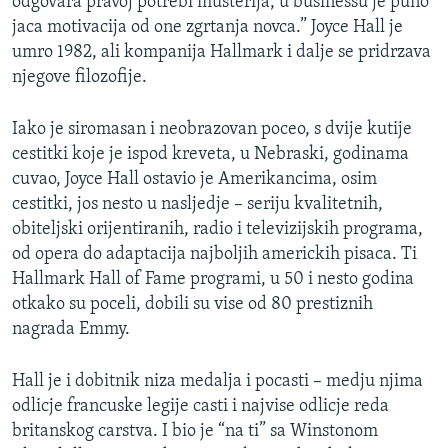
odgovara pravoj potrebi musterija, u businessu je puno
jaca motivacija od one zgrtanja novca.” Joyce Hall je
umro 1982, ali kompanija Hallmark i dalje se pridrzava
njegove filozofije.
Iako je siromasan i neobrazovan poceo, s dvije kutije
cestitki koje je ispod kreveta, u Nebraski, godinama
cuvao, Joyce Hall ostavio je Amerikancima, osim
cestitki, jos nesto u nasljedje – seriju kvalitetnih,
obiteljski orijentiranih, radio i televizijskih programa,
od opera do adaptacija najboljih americkih pisaca. Ti
Hallmark Hall of Fame programi, u 50 i nesto godina
otkako su poceli, dobili su vise od 80 prestiznih
nagrada Emmy.
Hall je i dobitnik niza medalja i pocasti – medju njima
odlicje francuske legije casti i najvise odlicje reda
britanskog carstva. I bio je “na ti” sa Winstonom