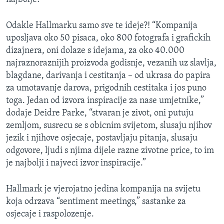
Odakle Hallmarku samo sve te ideje?! “Kompanija
uposljava oko 50 pisaca, oko 800 fotografa i grafickih
dizajnera, oni dolaze s idejama, za oko 40.000
najraznoraznijih proizvoda godisnje, vezanih uz slavlja,
blagdane, darivanja i cestitanja – od ukrasa do papira
za umotavanje darova, prigodnih cestitaka i jos puno
toga. Jedan od izvora inspiracije za nase umjetnike,”
dodaje Deidre Parke, “stvaran je zivot, oni putuju
zemljom, susrecu se s obicnim svijetom, slusaju njihov
jezik i njihove osjecaje, postavljaju pitanja, slusaju
odgovore, ljudi s njima dijele razne zivotne price, to im
je najbolji i najveci izvor inspiracije.”
Hallmark je vjerojatno jedina kompanija na svijetu
koja odrzava “sentiment meetings,” sastanke za
osjecaje i raspolozenje.