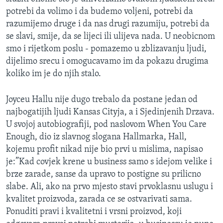
potrebi da volimo i da budemo voljeni, potrebi da
razumijemo druge i da nas drugi razumiju, potrebi da
se slavi, smije, da se lijeci ili ulijeva nada. U neobicnom
smo i rijetkom poslu - pomazemo u zblizavanju ljudi,
dijelimo srecu i omogucavamo im da pokazu drugima
koliko im je do njih stalo.
Joyceu Hallu nije dugo trebalo da postane jedan od
najbogatijih ljudi Kansas Cityja, a i Sjedinjenih Drzava.
U svojoj autobiografiji, pod naslovom When You Care
Enough, dio iz slavnog slogana Hallmarka, Hall,
kojemu profit nikad nije bio prvi u mislima, napisao
je:”Kad covjek krene u business samo s idejom velike i
brze zarade, sanse da upravo to postigne su prilicno
slabe. Ali, ako na prvo mjesto stavi prvoklasnu uslugu i
kvalitet proizvoda, zarada ce se ostvarivati sama.
Ponuditi pravi i kvalitetni i vrsni proizvod, koji