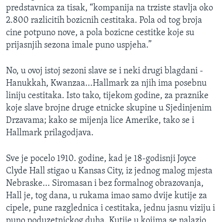
predstavnica za tisak, “kompanija na trziste stavlja oko
MAGAZIN
2.800 razlicitih bozicnih cestitaka. Pola od tog broja
O GLASU AMERIKE
cine potpuno nove, a pola bozicne cestitke koje su
prijasnjih sezona imale puno uspjeha.”
Learning English
No, u ovoj istoj sezoni slave se i neki drugi blagdani -
PRATITE NAS
Hanukkah, Kwanzaa...Hallmark za njih ima posebnu
liniju cestitaka. Isto tako, tijekom godine, za praznike
koje slave brojne druge etnicke skupine u Sjedinjenim
Drzavama; kako se mijenja lice Amerike, tako se i
Jezici
Hallmark prilagodjava.
Sve je pocelo 1910. godine, kad je 18-godisnji Joyce
Clyde Hall stigao u Kansas City, iz jednog malog mjesta
Nebraske... Siromasan i bez formalnog obrazovanja,
Hall je, tog dana, u rukama imao samo dvije kutije za
cipele, pune razglednica i cestitaka, jednu jasnu viziju i
puno poduzetnickog duha. Kutije u kojima se nalazio