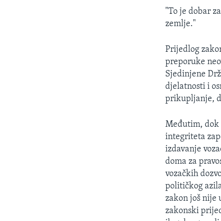
"To je dobar z
zemlje."
Prijedlog zako
preporuke neov
Sjedinjene Drž
djelatnosti i o
prikupljanje, d
Međutim, dok 
integriteta za
izdavanje voza
doma za pravos
vozačkih dozvo
političkog azi
zakon još nije 
zakonski prij