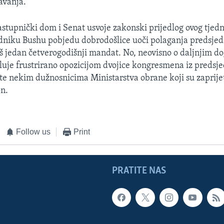
avanja.
astupnički dom i Senat usvoje zakonski prijedlog ovog tjed
edniku Bushu pobjedu dobrodošlice uoči polaganja predsjed
još jedan četverogodišnji mandat. No, neovisno o daljnjim 
eluje frustrirano opozicijom dvojice kongresmena iz predsj
 te nekim dužnosnicima Ministarstva obrane koji su zaprijet
n.
Follow us
Print
PRATITE NAS