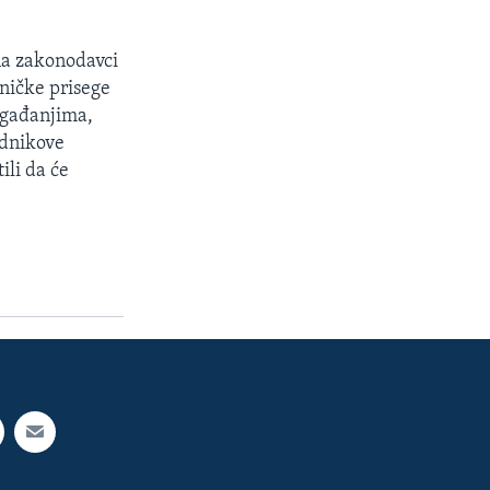
na zakonodavci
ničke prisege
događanjima,
ednikove
ili da će