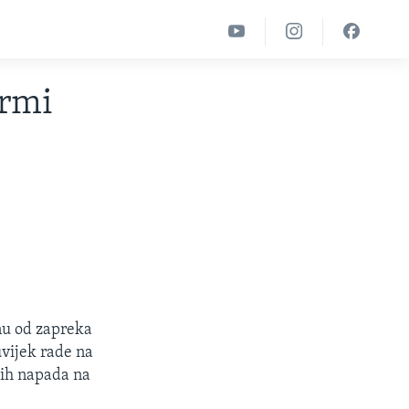
ormi
nu od zapreka
uvijek rade na
čkih napada na