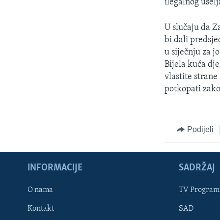
ilegalnog uselj
U slučaju da Z
bi dali predsj
u siječnju za 
Bijela kuća dj
vlastite strane
potkopati zako
Podijeli
INFORMACIJE
SADRŽAJ
Learning English
O nama
TV Program
Kontakt
SAD
PRATITE NAS