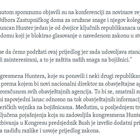
gnutom sporazumu objavili su na konferenciji za novinare r
Odbora Zastupničkog doma za oružane snage i njegov koleg
ncan Hunter jedan je od dvojice ključnih republikanaca 
domu koji je blokirao glasovanje o navedenom zakonu u s
 se da ćemo podržati ovaj prijedlog jer sada udovoljava sta
i zainteresirani, a to je zaštita naših snaga na bojišnici."
resmena Huntera, koje su ponovili i neki drugi republikan
g prema kojem bi novi nacionalni direktor za obavještajne 
roračunom svih obavještajnih agencija. To bi se, smatrali s
jni zapovjedni lanac odnosno na tok obavještajnih informaci
meričkih vojnika na bojišnicama. Međutim, u posljednjem t
ključena pojašnjenja koja su zadovoljila kongresmena Hunt
bivanja u Kongresu predsjednik Bush je izvršio dodatni pri
 nadiđu razlike i usvoje prijedlog zakona.