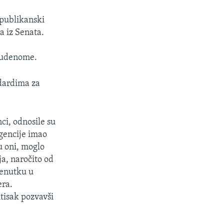
epublikanski
a iz Senata.
u
tudenome.
ndardima za
ci, odnosile su
agencije imao
u oni, moglo
ja, naročito od
renutku u
era.
tisak pozvavši