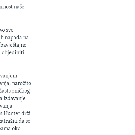
urnost naše
vo sve
kih napada na
bavještajne
 objediniti
uvanjem
anja, naročito
 Zastupničkog
a izdavanje
avanja
n Hunter drži
atražiti da se
dbama oko