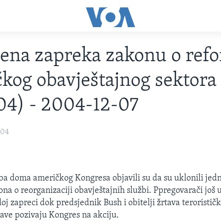
ena zapreka zakonu o ref
kog obavještajnog sektora
04) - 2004-12-07
004
a doma američkog Kongresa objavili su da su uklonili jed
ona o reorganizaciji obavještajnih službi. Ppregovarači još 
oj zapreci dok predsjednik Bush i obitelji žrtava teroristi
ave pozivaju Kongres na akciju.