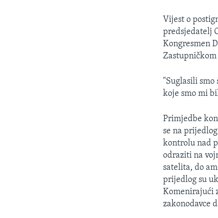
MAGAZIN
O GLASU AMERIKE
Vijest o posti
predsjedatelj 
Kongresmen Du
Zastupničkom 
"Suglasili smo
koje smo mi bil
Primjedbe kong
se na prijedlo
kontrolu nad p
odraziti na vo
satelita, do a
prijedlog su u
Komenirajući z
zakonodavce da