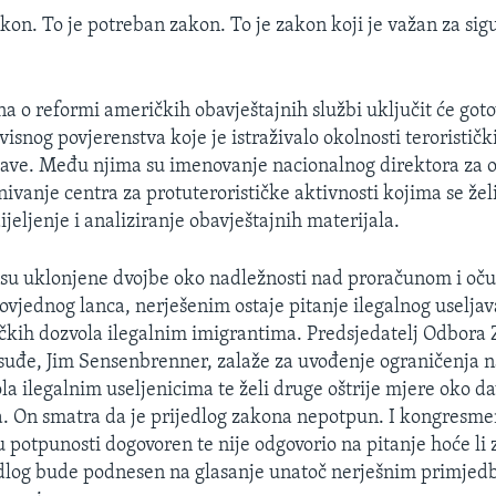
akon. To je potreban zakon. To je zakon koji je važan za sig
na o reformi američkih obavještajnih službi uključit će goto
isnog povjerenstva koje je istraživalo okolnosti teroristič
ave. Među njima su imenovanje nacionalnog direktora za o
snivanje centra za protuterorističke aktivnosti kojima se želi
ijeljenje i analiziranje obavještajnih materijala.
su uklonjene dvojbe oko nadležnosti nad proračunom i oč
povjednog lanca, nerješenim ostaje pitanje ilegalnog useljav
čkih dozvola ilegalnim imigrantima. Predsjedatelj Odbora
uđe, Jim Sensenbrenner, zalaže za uvođenje ograničenja n
la ilegalnim useljenicima te želi druge oštrije mjere oko d
la. On smatra da je prijedlog zakona nepotpun. I kongresme
u potpunosti dogovoren te nije odgovorio na pitanje hoće li z
edlog bude podnesen na glasanje unatoč nerješnim primje