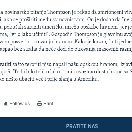
a novinarsko pitanje Thompson je rekao da smrtonosni viru
i lako se proširiti među stanovništvom. On je dodao da "ne 
nisu pokušali zaraziti američku mrežu opskrbe hranom" jer j
ima, "vrlo lako učiniti". Gospodin Thompson je glavninu svo
vora posvetio – trovanju hranom. Kako je kazao, "niti jedne
aspao bez straha da neće doći do otrovanja masovnih razmj
atiti zašto teroriti nisu napali našu opskrbu hranom,' izjav
jući: 'To bi bilo toliko lako … mi i uvozimo dosta hrane sa 
ako nešto ubaciti već i prije slanja u Ameriku.'
Follow us
Print
PRATITE NAS