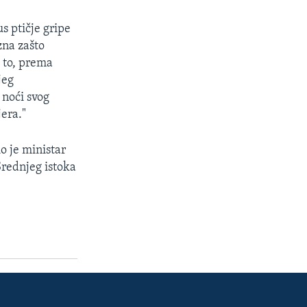
s ptičje gripe
zna zašto
e to, prema
jeg
 noći svog
era."
io je ministar
Srednjeg istoka