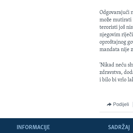
MAGAZIN
O GLASU AMERIKE
Odgovarajući n
može mutirati 
teroristi još 
njegovim riječ
oproštajnog go
mandata nije z
'Nikad neću shv
zdravstva, doda
i bilo bi vrlo l
Podijeli
INFORMACIJE
SADRŽAJ