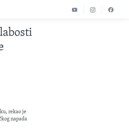
labosti
e
ku, rekao je
ičkog napada