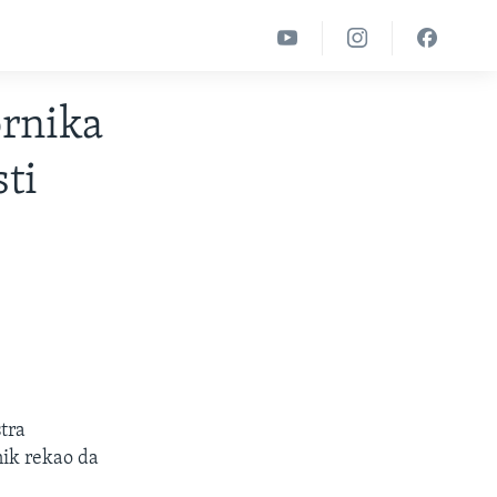
ornika
ti
tra
nik rekao da