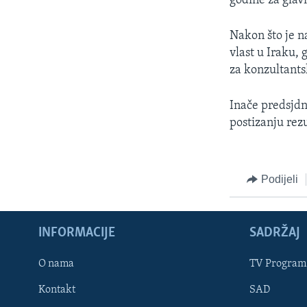
godine za glav
Nakon što je n
vlast u Iraku, 
za konzultants
Inače predsjdn
postizanju rez
Podijeli
INFORMACIJE
SADRŽAJ
Learning English
O nama
TV Program
Kontakt
SAD
PRATITE NAS