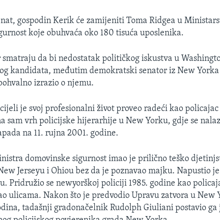
Senat, gospodin Kerik će zamijeniti Toma Ridgea u Ministars
urnost koje obuhvaća oko 180 tisuća uposlenika.
r smatraju da bi nedostatak političkog iskustva u Washingt
ovog kandidata, međutim demokratski senator iz New York
ohvalno izrazio o njemu.
ijeli je svoj profesionalni život proveo radeći kao policajac
na sam vrh policijske hijerarhije u New Yorku, gdje se nala
napada na 11. rujna 2001. godine.
nistra domovinske sigurnost imao je prilično teško djetinjs
New Jerseyu i Ohiou bez da je poznavao majku. Napustio je
ku. Pridružio se newyorškoj policiji 1985. godine kao polica
irao ulicama. Nakon što je predvodio Upravu zatvora u New
dina, tadašnji gradonačelnik Rudolph Giuliani postavio ga