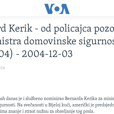
d Kerik - od policajca poz
istra domovinske sigurnos
04) - 2004-12-03
004
sh danas je i službeno nominirao Bernarda Kerika za minis
urnosti. Na svečanosti u Bijeloj kući, američki je predsjed
ima znanje i strast nužnu za obavljanje tog posla.