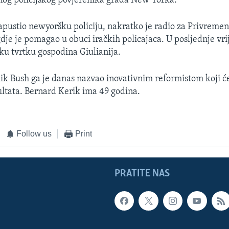
nog policijskog povjerenika grada New Yorka.
apustio newyoršku policiju, nakratko je radio za Privremen
gdje je pomagao u obuci iračkih policajaca. U posljednje vri
ku tvrtku gospodina Giulianija.
ik Bush ga je danas nazvao inovativnim reformistom koji će
ultata. Bernard Kerik ima 49 godina.
Follow us
Print
PRATITE NAS