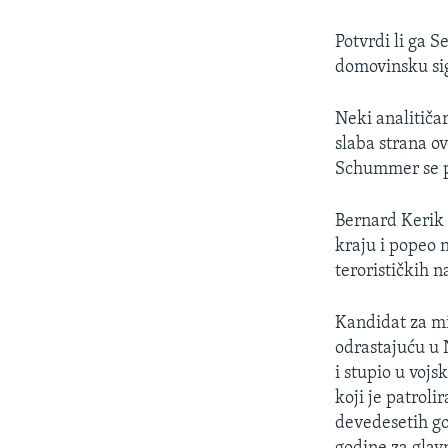
MAGAZIN
O GLASU AMERIKE
Potvrdi li ga 
domovinsku sig
Neki analitiča
slaba strana 
Schummer se p
Bernard Kerik c
kraju i popeo 
terorističkih 
Kandidat za mi
odrastajuću u 
i stupio u vojs
koji je patrol
devedesetih go