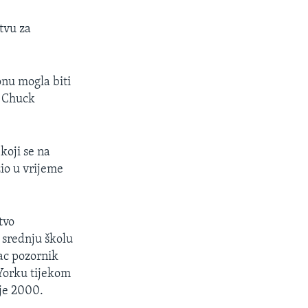
tvu za
onu mogla biti
a Chuck
 koji se na
zio u vrijeme
tvo
 srednju školu
jac pozornik
 Yorku tijekom
 je 2000.