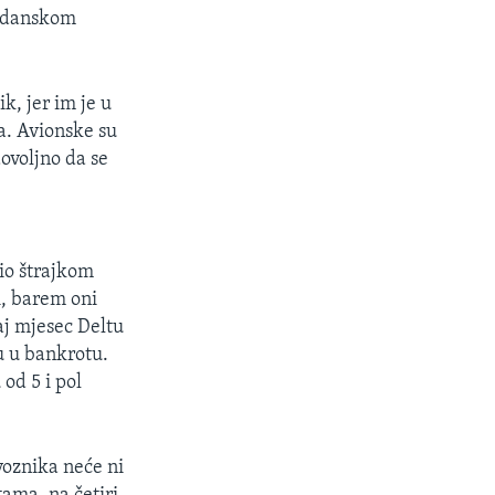
agdanskom
k, jer im je u
ca. Avionske su
dovoljno da se
tio štrajkom
i, barem oni
aj mjesec Deltu
u u bankrotu.
od 5 i pol
voznika neće ni