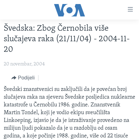
Linkovi
Pređi
na
Švedska: Zbog Černobila više
glavni
TV PROGRAM
sadržaj
slučajeva raka (21/11/04) - 2004-11-
VIDEO
Pređi
20
na
FOTOGRAFIJE DANA
glavnu
20 novembar, 2004
VIJESTI
navigaciju
Idi
NAUKA I TEHNOLOGIJA
Podijeli
SJEDINJENE AMERIČKE DRŽAVE
na
SPECIJALNI PROJEKTI
Švedski znanstvenici su zaključili da je povećan broj
BOSNA I HERCEGOVINA
pretragu
slučajeva raka na sjeveru Švedske posljedica nuklearne
KORUPCIJA
SVIJET
katastrofe u Černobilu 1986. godine. Znanstvenik
SLOBODA MEDIJA
Martin Tondel, koji je vodio ekipu sveučilišta
Linkoeping, izjavio je da je istraživanje provedeno na
ŽENSKA STRANA
milijun ljudi pokazalo da je u razdoblju od osam
IZBJEGLIČKA STRANA
godina, a koje počinje 1988. godine, više od 22 tisuće