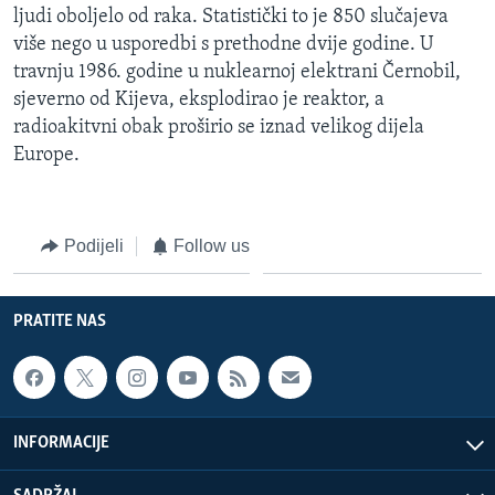
ljudi oboljelo od raka. Statistički to je 850 slučajeva
MAGAZIN
više nego u usporedbi s prethodne dvije godine. U
O GLASU AMERIKE
travnju 1986. godine u nuklearnoj elektrani Černobil,
sjeverno od Kijeva, eksplodirao je reaktor, a
Learning English
radioakitvni obak proširio se iznad velikog dijela
Europe.
PRATITE NAS
Podijeli
Follow us
Jezici
PRATITE NAS
INFORMACIJE