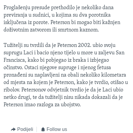
MAGAZIN
Proglašenju presude prethodilo je nekoliko dana
previranja u sudnici, u kojima su dva porotnika
O GLASU AMERIKE
isključena iz porote. Peterson bi mogao biti kažnjen
doživotnim zatvorom ili smrtnom kaznom.
Learning English
Tužitelji su tvrdili da je Peterson 2002. ubio svoju
PRATITE NAS
suprugu Laci i bacio njeno tijelo u more u zaljevu San
Francisca, kako bi pobjegao iz braka i izbjegao
očinstvo. Ostaci njegove supruge i njenog fetusa
pronađeni su naplavljeni na obali nekoliko kilometara
Jezici
od mjesta na kojem je Peterson, kako je tvrdio, otišao u
ribolov. Petersonov odvjetnik tvrdio je da je Laci ubio
netko drugi, te da tužitelji nisu nikada dokazali da je
Peterson imao razloga za ubojstvo.
Podijeli
Follow us