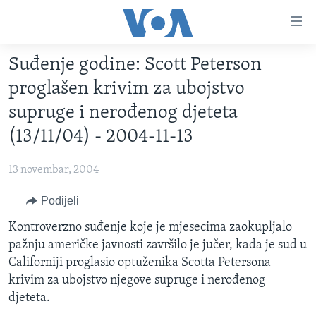
Linkovi
Pređi
na
Suđenje godine: Scott Peterson
glavni
TV PROGRAM
sadržaj
proglašen krivim za ubojstvo
VIDEO
Pređi
supruge i nerođenog djeteta
na
FOTOGRAFIJE DANA
(13/11/04) - 2004-11-13
glavnu
VIJESTI
navigaciju
13 novembar, 2004
Idi
NAUKA I TEHNOLOGIJA
SJEDINJENE AMERIČKE DRŽAVE
na
Podijeli
SPECIJALNI PROJEKTI
BOSNA I HERCEGOVINA
pretragu
Kontroverzno suđenje koje je mjesecima zaokupljalo
KORUPCIJA
SVIJET
pažnju američke javnosti završilo je jučer, kada je sud u
SLOBODA MEDIJA
Californiji proglasio optuženika Scotta Petersona
ŽENSKA STRANA
krivim za ubojstvo njegove supruge i nerođenog
djeteta.
IZBJEGLIČKA STRANA