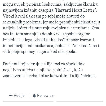
MAGAZIN
mogu uvijek pripisati lijekovima, zaključuje članak u
najnovijem izdanju časopisa "Harvard Heart Letter".
O GLASU AMERIKE
Visoki krvni tlak sam po sebi može dovesti do
seksualnih problema, jer može promijeniti cirkulaciju
Learning English
u tijelu i oštetiti unutarnju ovojnicu u arterijama. Oba
ova faktora smanjuju dotok krvi u spolne organe.
PRATITE NAS
Između ostaloga, visoki tlak također može izazvati
impotenciju kod muškaraca, bolne snošaje kod žena i
slabljenje spolnog nagona kod oba spola.
Jezici
Pacijenti koji vjeruju da lijekovi za visoki tlak
negativno utječu na njihov spolni život, kažu
znanstvenici, trebali bi se konzultirati s liječnicima.
Podijeli
Follow us