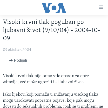
Linkovi
Pređi
na
Visoki krvni tlak poguban po
glavni
TV PROGRAM
sadržaj
ljubavni život (9/10/04) - 2004-10-
VIDEO
Pređi
09
na
FOTOGRAFIJE DANA
glavnu
09 oktobar, 2004
VIJESTI
navigaciju
Idi
NAUKA I TEHNOLOGIJA
Podijeli
SJEDINJENE AMERIČKE DRŽAVE
na
SPECIJALNI PROJEKTI
BOSNA I HERCEGOVINA
pretragu
Visoki krvni tlak nije samo vrlo opasan za opće
KORUPCIJA
SVIJET
zdravlje, već može ugroziti i – ljubavni život.
SLOBODA MEDIJA
Iako lijekovi koji pomažu u snižavanju visokog tlaka
ŽENSKA STRANA
mogu uzrokovati popratne pojave, koje pak mogu
IZBJEGLIČKA STRANA
dovesti do seksualnih problema, ipak se ti problemi ne