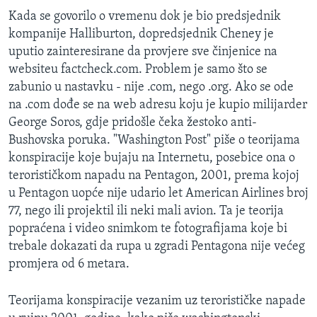
Kada se govorilo o vremenu dok je bio predsjednik
kompanije Halliburton, dopredsjednik Cheney je
uputio zainteresirane da provjere sve činjenice na
websiteu factcheck.com. Problem je samo što se
zabunio u nastavku - nije .com, nego .org. Ako se ode
na .com dođe se na web adresu koju je kupio milijarder
George Soros, gdje pridošle čeka žestoko anti-
Bushovska poruka. "Washington Post" piše o teorijama
konspiracije koje bujaju na Internetu, posebice ona o
terorističkom napadu na Pentagon, 2001, prema kojoj
u Pentagon uopće nije udario let American Airlines broj
77, nego ili projektil ili neki mali avion. Ta je teorija
popraćena i video snimkom te fotografijama koje bi
trebale dokazati da rupa u zgradi Pentagona nije većeg
promjera od 6 metara.
Teorijama konspiracije vezanim uz terorističke napade