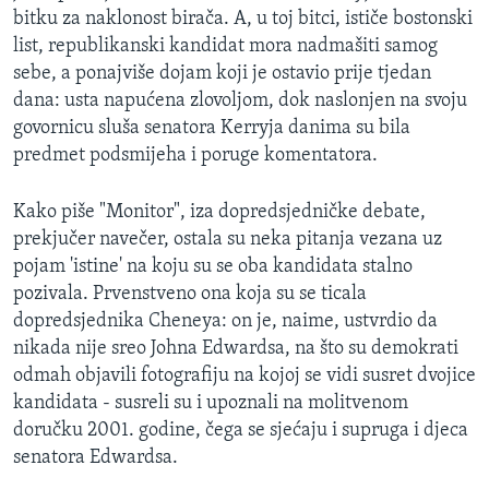
bitku za naklonost birača. A, u toj bitci, ističe bostonski
MAGAZIN
list, republikanski kandidat mora nadmašiti samog
O GLASU AMERIKE
sebe, a ponajviše dojam koji je ostavio prije tjedan
dana: usta napućena zlovoljom, dok naslonjen na svoju
Learning English
govornicu sluša senatora Kerryja danima su bila
predmet podsmijeha i poruge komentatora.
PRATITE NAS
Kako piše "Monitor", iza dopredsjedničke debate,
prekjučer navečer, ostala su neka pitanja vezana uz
pojam 'istine' na koju su se oba kandidata stalno
Jezici
pozivala. Prvenstveno ona koja su se ticala
dopredsjednika Cheneya: on je, naime, ustvrdio da
nikada nije sreo Johna Edwardsa, na što su demokrati
odmah objavili fotografiju na kojoj se vidi susret dvojice
kandidata - susreli su i upoznali na molitvenom
doručku 2001. godine, čega se sjećaju i supruga i djeca
senatora Edwardsa.