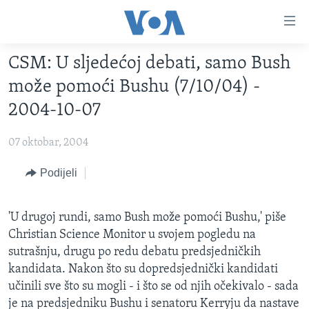
Linkovi
Pređi
na
CSM: U sljedećoj debati, samo Bush
glavni
TV PROGRAM
sadržaj
može pomoći Bushu (7/10/04) -
VIDEO
Pređi
2004-10-07
na
FOTOGRAFIJE DANA
glavnu
07 oktobar, 2004
VIJESTI
navigaciju
Idi
NAUKA I TEHNOLOGIJA
Podijeli
SJEDINJENE AMERIČKE DRŽAVE
na
SPECIJALNI PROJEKTI
BOSNA I HERCEGOVINA
pretragu
'U drugoj rundi, samo Bush može pomoći Bushu,' piše
KORUPCIJA
SVIJET
Christian Science Monitor u svojem pogledu na
SLOBODA MEDIJA
sutrašnju, drugu po redu debatu predsjedničkih
kandidata. Nakon što su dopredsjednički kandidati
ŽENSKA STRANA
učinili sve što su mogli - i što se od njih očekivalo - sada
IZBJEGLIČKA STRANA
je na predsjedniku Bushu i senatoru Kerryju da nastave