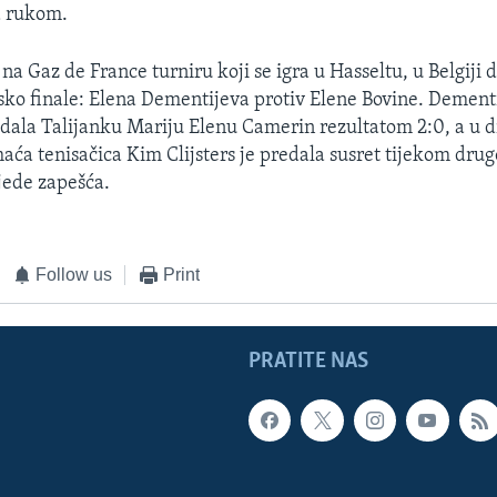
a rukom.
na Gaz de France turniru koji se igra u Hasseltu, u Belgiji
sko finale: Elena Dementijeva protiv Elene Bovine. Dementi
adala Talijanku Mariju Elenu Camerin rezultatom 2:0, a u
aća tenisačica Kim Clijsters je predala susret tijekom drug
jede zapešća.
Follow us
Print
PRATITE NAS