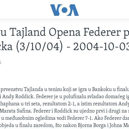
lu Tajland Opena Federer p
ka (3/10/04) - 2004-10-0
4
rvenstvu Tajlanda u tenisu koji se igra u Bankoku u finalu
i Andy Roddick. Federer je u polufinalu svladao domaćeg i
haphana u tri seta, rezultatom 2-1, a istim rezultatom And
Marata Safina. Federer i Roddick su ujedno prvi i drugi na 
, a u međusobnim ogledima vodi Federer 7-1. Ako Federer da
pobjeda u finalu zaredom, što nakon Bjorna Borga i Johna M