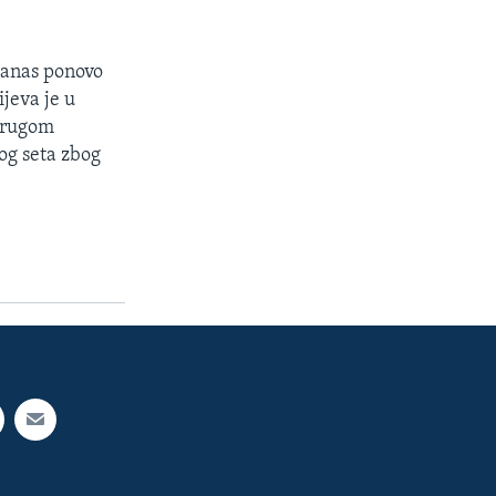
 danas ponovo
jeva je u
 drugom
og seta zbog