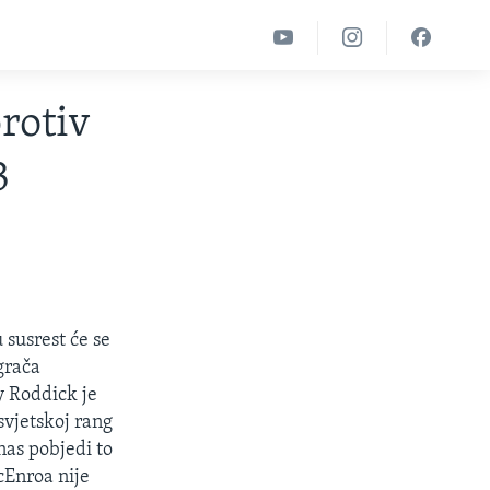
rotiv
3
 susrest će se
grača
y Roddick je
svjetskoj rang
nas pobjedi to
cEnroa nije