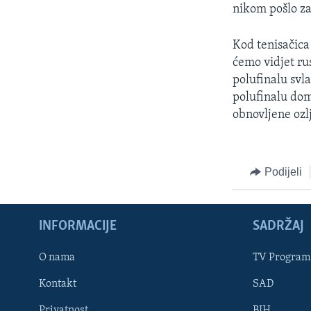
MAGAZIN
nikom pošlo z
O GLASU AMERIKE
Kod tenisačica 
ćemo vidjet ru
polufinalu svl
polufinalu dom
obnovljene ozl
Podijeli
INFORMACIJE
SADRŽAJ
O nama
TV Program
Learning English
Kontakt
SAD
PRATITE NAS
Privatnost
BIH