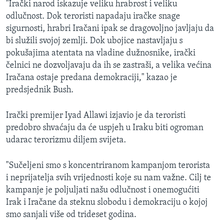
"Irački narod iskazuje veliku hrabrost i veliku
MAGAZIN
odlučnost. Dok teroristi napadaju iračke snage
O GLASU AMERIKE
sigurnosti, hrabri Iračani ipak se dragovoljno javljaju da
bi služili svojoj zemlji. Dok ubojice nastavljaju s
Learning English
pokušajima atentata na vladine dužnosnike, irački
čelnici ne dozvoljavaju da ih se zastraši, a velika većina
Iračana ostaje predana demokraciji," kazao je
PRATITE NAS
predsjednik Bush.
Irački premijer Iyad Allawi izjavio je da teroristi
Jezici
predobro shvaćaju da će uspjeh u Iraku biti ogroman
udarac terorizmu diljem svijeta.
"Sučeljeni smo s koncentriranom kampanjom terorista
i neprijatelja svih vrijednosti koje su nam važne. Cilj te
kampanje je poljuljati našu odlučnost i onemogućiti
Irak i Iračane da steknu slobodu i demokraciju o kojoj
smo sanjali više od trideset godina.