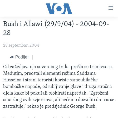
Linkovi
Pređi
na
Bush i Allawi (29/9/04) - 2004-09-
glavni
TV PROGRAM
sadržaj
28
VIDEO
Pređi
na
28 septembar, 2004
FOTOGRAFIJE DANA
glavnu
VIJESTI
Podijeli
navigaciju
Idi
NAUKA I TEHNOLOGIJA
SJEDINJENE AMERIČKE DRŽAVE
Od zaživljavanja suverenog Iraka prošla su tri mjeseca.
na
Međutim, preostali elementi režima Saddama
SPECIJALNI PROJEKTI
BOSNA I HERCEGOVINA
pretragu
Husseina i strani teroristi koriste samoubilačke
KORUPCIJA
SVIJET
bombaške napade, odrubljivanje glave i druga strašna
djela kako bi pokušali blokirati napredak. "Zgroženi
SLOBODA MEDIJA
smo zbog ovih zvjerstava, ali nećemo dozvoliti da nas se
ŽENSKA STRANA
zastrašuje," rekao je predsjednik George Bush.
IZBJEGLIČKA STRANA