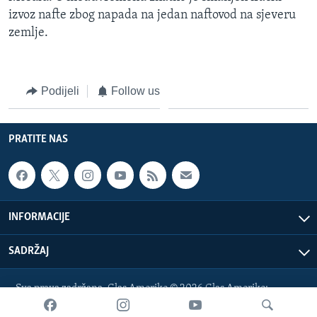
izvoz nafte zbog napada na jedan naftovod na sjeveru
zemlje.
Podijeli
Follow us
PRATITE NAS
INFORMACIJE
SADRŽAJ
Sva prava zadržana. Glas Amerike © 2026 Glas Amerike:
bosnian-service@voanews.com