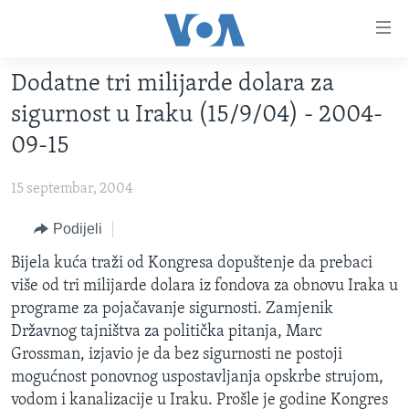
Linkovi
Pređi
na
Dodatne tri milijarde dolara za
glavni
TV PROGRAM
sadržaj
sigurnost u Iraku (15/9/04) - 2004-
VIDEO
Pređi
09-15
na
FOTOGRAFIJE DANA
glavnu
15 septembar, 2004
VIJESTI
navigaciju
Idi
NAUKA I TEHNOLOGIJA
Podijeli
SJEDINJENE AMERIČKE DRŽAVE
na
SPECIJALNI PROJEKTI
Bijela kuća traži od Kongresa dopuštenje da prebaci
BOSNA I HERCEGOVINA
pretragu
više od tri milijarde dolara iz fondova za obnovu Iraka u
KORUPCIJA
SVIJET
programe za pojačavanje sigurnosti. Zamjenik
SLOBODA MEDIJA
Državnog tajništva za politička pitanja, Marc
Grossman, izjavio je da bez sigurnosti ne postoji
ŽENSKA STRANA
mogućnost ponovnog uspostavljanja opskrbe strujom,
IZBJEGLIČKA STRANA
vodom i kanalizacije u Iraku. Prošle je godine Kongres