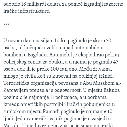
odobrio 18 milijardi dolara za pomoć izgradnji razorene
MAGAZIN
iračke infrastrukture.
O GLASU AMERIKE
***
Learning English
U novom danu nasilja u Iraku poginulo je skoro 70
PRATITE NAS
osoba, uključujući i veliki napad automobilom
bombom u Bagdadu. Automobil je eksplodirao pokraj
policijskog centra za obuku, a u njemu je poginulo 47
osoba dok ih je preko 100 ranjeno. Među žrtvama,
Jezici
mnogo je civila koji su kupovali na obližnjoj tržnici.
Teroristička organizacija povezana s Abu Musabom al-
Zarqavijem preuzela je odgovornost. U mjestu Bakuba
poginulo je najmanje 11 policajaca, a u borbama
između američkih postrojbi i iračkih pobunjenika u
sunitskom mjestu Ramadi poginulo je najmanje 10
ljudi. Jedan američki vojnik poginuo je u zasjedi u
Mosulu. U međuvremenu znatno je smanjen irački