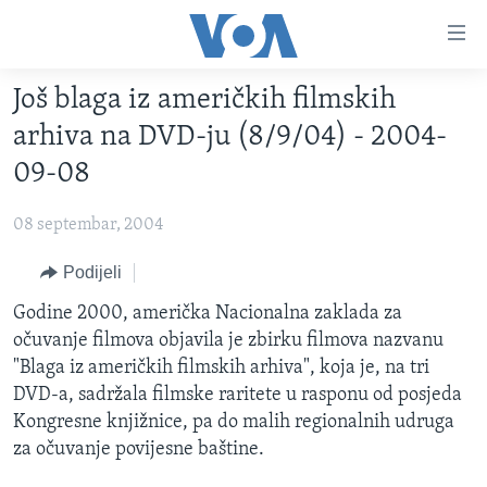
Linkovi
Pređi
na
Još blaga iz američkih filmskih
glavni
TV PROGRAM
sadržaj
arhiva na DVD-ju (8/9/04) - 2004-
VIDEO
Pređi
09-08
na
FOTOGRAFIJE DANA
glavnu
08 septembar, 2004
VIJESTI
navigaciju
Idi
NAUKA I TEHNOLOGIJA
Podijeli
SJEDINJENE AMERIČKE DRŽAVE
na
SPECIJALNI PROJEKTI
Godine 2000, američka Nacionalna zaklada za
BOSNA I HERCEGOVINA
pretragu
očuvanje filmova objavila je zbirku filmova nazvanu
KORUPCIJA
SVIJET
"Blaga iz američkih filmskih arhiva", koja je, na tri
SLOBODA MEDIJA
DVD-a, sadržala filmske raritete u rasponu od posjeda
Kongresne knjižnice, pa do malih regionalnih udruga
ŽENSKA STRANA
za očuvanje povijesne baštine.
IZBJEGLIČKA STRANA