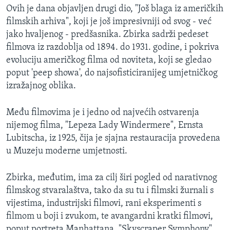
Ovih je dana objavljen drugi dio, "Još blaga iz američkih
MAGAZIN
filmskih arhiva", koji je još impresivniji od svog - već
O GLASU AMERIKE
jako hvaljenog - predšasnika. Zbirka sadrži pedeset
filmova iz razdoblja od 1894. do 1931. godine, i pokriva
Learning English
evoluciju američkog filma od noviteta, koji se gledao
poput 'peep showa', do najsofisticiranijeg umjetničkog
PRATITE NAS
izražajnog oblika.
Među filmovima je i jedno od najvećih ostvarenja
nijemog filma, "Lepeza Lady Windermere", Ernsta
Jezici
Lubitscha, iz 1925, čija je sjajna restauracija provedena
u Muzeju moderne umjetnosti.
Zbirka, međutim, ima za cilj širi pogled od narativnog
filmskog stvaralaštva, tako da su tu i filmski žurnali s
vijestima, industrijski filmovi, rani eksperimenti s
filmom u boji i zvukom, te avangardni kratki filmovi,
poput portreta Manhattana, "Skyscraper Symphony",