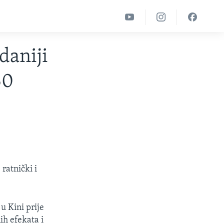
daniji
30
 ratnički i
 u Kini prije
ih efekata i