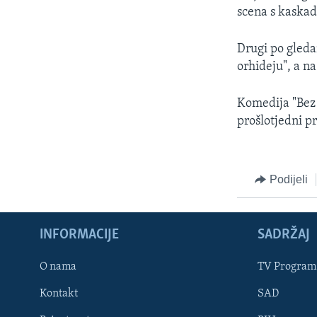
MAGAZIN
scena s kaska
O GLASU AMERIKE
Drugi po gleda
orhideju", a na
Komedija "Bez 
prošlotjedni pr
Podijeli
INFORMACIJE
SADRŽAJ
O nama
TV Program
Learning English
Kontakt
SAD
PRATITE NAS