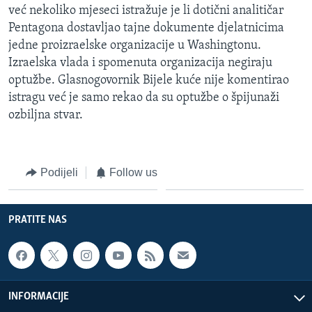
već nekoliko mjeseci istražuje je li dotični analitičar
MAGAZIN
Pentagona dostavljao tajne dokumente djelatnicima
O GLASU AMERIKE
jedne proizraelske organizacije u Washingtonu.
Izraelska vlada i spomenuta organizacija negiraju
Learning English
optužbe. Glasnogovornik Bijele kuće nije komentirao
istragu već je samo rekao da su optužbe o špijunaži
PRATITE NAS
ozbiljna stvar.
Podijeli
Follow us
Jezici
PRATITE NAS
INFORMACIJE