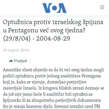
Linkovi
Pređi
na
Optužnica protiv izraelskog špijuna
glavni
TV PROGRAM
sadržaj
u Pentagonu već ovog tjedna?
VIDEO
Pređi
(29/8/04) - 2004-08-29
na
FOTOGRAFIJE DANA
glavnu
29 august, 2004
VIJESTI
navigaciju
Idi
NAUKA I TEHNOLOGIJA
Podijeli
SJEDINJENE AMERIČKE DRŽAVE
na
SPECIJALNI PROJEKTI
Američke vlasti objavile su da bi već ovog tjedna mogli
BOSNA I HERCEGOVINA
pretragu
podići optužnicu protiv jednog analitičara Pentagona
KORUPCIJA
SVIJET
koji je, kako se vjeruje, dostavljao povjerljive
SLOBODA MEDIJA
materijale Izraelu. Iz krugova bliskih istrazi doznaje se
da još nije jasno hoće li analitičar biti optužen za
ŽENSKA STRANA
špijunažu ili za zloupotrebu povjerljivih dokumenata
IZBJEGLIČKA STRANA
što je manje kazneno djelo. Savezni istražni ured FBI