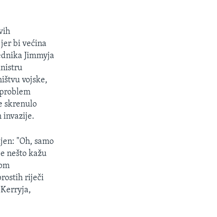
vih
jer bi većina
jednika Jimmyja
inistru
ništvu vojske,
a problem
je skrenulo
 invazije.
ljen: "Oh, samo
ije nešto kažu
kom
ostih riječi
Kerryja,