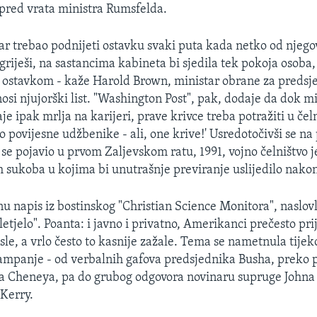
spred vrata ministra Rumsfelda.
ar trebao podnijeti ostavku svaki puta kada netko od njego
riješi, na sastancima kabineta bi sjedila tek pokoja osoba, 
d ostavkom - kaže Harold Brown, ministar obrane za preds
osi njujorški list. "Washington Post", pak, dodaje da dok m
e ipak mrlja na karijeri, prave krivce treba potražiti u čel
lo povijesne udžbenike - ali, one krive!' Usredotočivši se n
i se pojavio u prvom Zaljevskom ratu, 1991, vojno čelništvo 
h sukoba u kojima bi unutrašnje previranje uslijedilo nakon
nu napis iz bostinskog "Christian Science Monitora", naslov
zletjelo". Poanta: i javno i privatno, Amerikanci prečesto pr
sle, a vrlo često to kasnije zažale. Tema se nametnula tije
mpanje - od verbalnih gafova predsjednika Busha, preko pr
a Cheneya, pa do grubog odgovora novinaru supruge Johna 
Kerry.