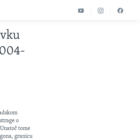
avku
2004-
dadskom
strage o
. Unatoč tome
agona, granicu