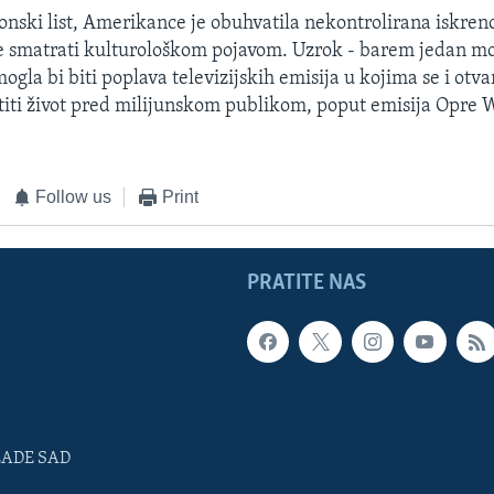
onski list, Amerikance je obuhvatila nekontrolirana iskrenos
e smatrati kulturološkom pojavom. Uzrok - barem jedan mo
ogla bi biti poplava televizijskih emisija u kojima se i otvar
stiti život pred milijunskom publikom, poput emisija Opre 
Follow us
Print
PRATITE NAS
LADE SAD