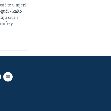
t i to u mjeri
gući - kako
aju srca i
Winfrey.