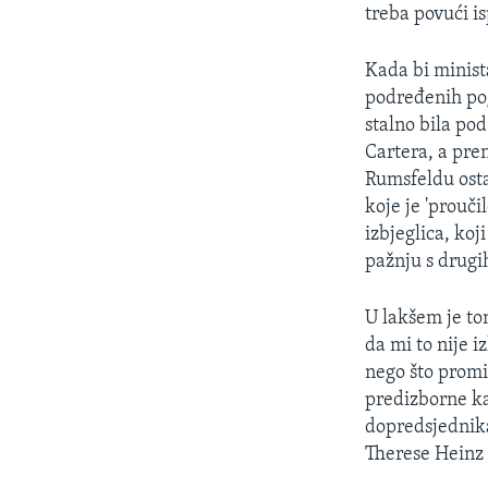
MAGAZIN
treba povući i
O GLASU AMERIKE
Kada bi minist
podređenih pog
stalno bila po
Cartera, a pren
Rumsfeldu ostaj
koje je 'prouči
izbjeglica, koj
pažnju s drugi
U lakšem je to
da mi to nije i
nego što promi
predizborne ka
dopredsjednik
Therese Heinz 