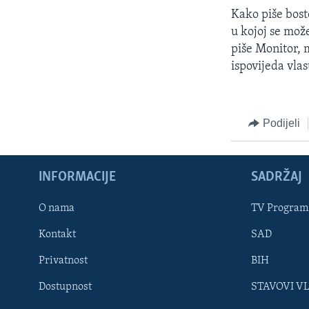
Kako piše bost
u kojoj se mož
piše Monitor, m
ispovijeda vla
Podijeli
INFORMACIJE
SADRŽAJ
Learning English
O nama
TV Program
Kontakt
SAD
PRATITE NAS
Privatnost
BIH
Dostupnost
STAVOVI V
Jezici