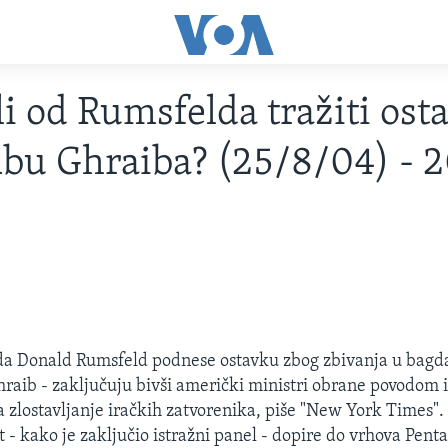
li od Rumsfelda tražiti ost
bu Ghraiba? (25/8/04) - 
a da Donald Rumsfeld podnese ostavku zbog zbivanja u bag
raib - zaključuju bivši američki ministri obrane povodom i
a zlostavljanje iračkih zatvorenika, piše "New York Times"
t - kako je zaključio istražni panel - dopire do vrhova Pent