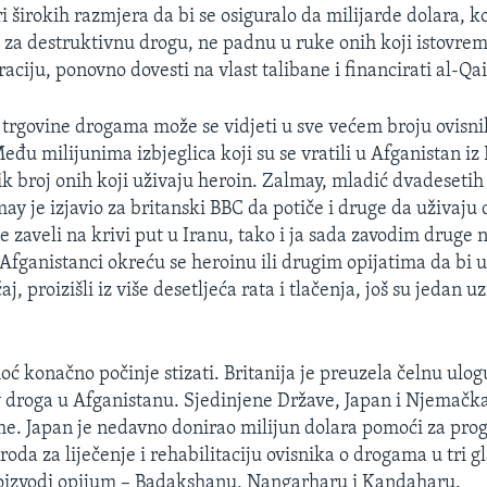
 širokih razmjera da bi se osiguralo da milijarde dolara, ko
i za destruktivnu drogu, ne padnu u ruke onih koji istovre
aciju, ponovno dovesti na vlast talibane i financirati al-Qa
 trgovine drogama može se vidjeti u sve većem broju ovisni
đu milijunima izbjeglica koji su se vratili u Afganistan iz 
lik broj onih koji uživaju heroin. Zalmay, mladić dvadesetih
may je izjavio za britanski BBC da potiče i druge da uživaju 
 zaveli na krivi put u Iranu, tako i ja sada zavodim druge n
Afganistanci okreću se heroinu ili drugim opijatima da bi ub
aj, proizišli iz više desetljeća rata i tlačenja, još su jedan u
 konačno počinje stizati. Britanija je preuzela čelnu ulo
v droga u Afganistanu. Sjedinjene Države, Japan i Njemačk
me. Japan je nedavno donirao milijun dolara pomoći za pr
oda za liječenje i rehabilitaciju ovisnika o drogama u tri 
roizvodi opijum – Badakshanu, Nangarharu i Kandaharu.