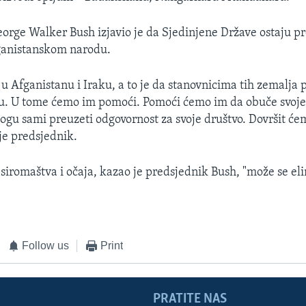
orge Walker Bush izjavio je da Sjedinjene Države ostaju p
anistanskom narodu.
u Afganistanu i Iraku, a to je da stanovnicima tih zemalj
du. U tome ćemo im pomoći. Pomoći ćemo im da obuče svoje
gu sami preuzeti odgovornost za svoje društvo. Dovršit će
 je predsjednik.
siromaštva i očaja, kazao je predsjednik Bush, "može se elim
Follow us
Print
PRATITE NAS