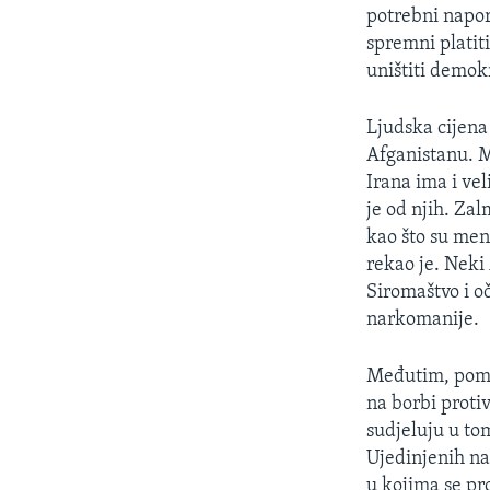
MAGAZIN
potrebni napori
O GLASU AMERIKE
spremni platit
uništiti demokr
Ljudska cijena
Afganistanu. Me
Irana ima i ve
je od njih. Zal
kao što su mene
rekao je. Neki 
Siromaštvo i oč
narkomanije.
Međutim, pomoć
na borbi proti
sudjeluju u to
Ujedinjenih nar
u kojima se p