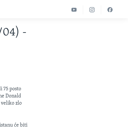
/04) -
i 75 posto
ane Donald
 veliko zlo
stanu će biti