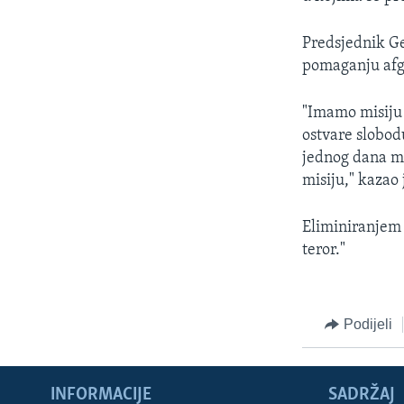
Predsjednik Ge
pomaganju afg
"Imamo misiju 
ostvare slobo
jednog dana mo
misiju," kazao
Eliminiranjem 
teror."
Podijeli
INFORMACIJE
SADRŽAJ