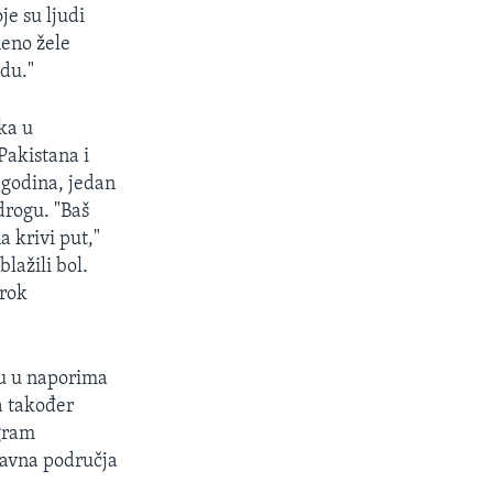
je su ljudi
meno žele
idu."
ka u
Pakistana i
 godina, jedan
drogu. "Baš
a krivi put,"
lažili bol.
zrok
gu u naporima
a također
ogram
glavna područja