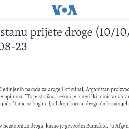
stanu prijete droge (10/10
08-23
edinjenih naroda za droge i kriminal, Afganistan proizvod
e opijuma. "To je strašno," rekao je američki ministar obr
ući: "Time se bogate ljudi koji koriste drogu da bi nanijeli
v nezakonitih droga, kazao je gospodin Rumsfeld, "u Afgani