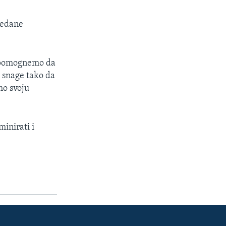
redane
a pomognemo da
 snage tako da
mo svoju
inirati i