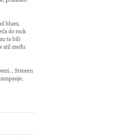
la, prikazati
d blues,
jeća do rock
su to bili
v stil među
ovori… Stvoren
e kampanje.