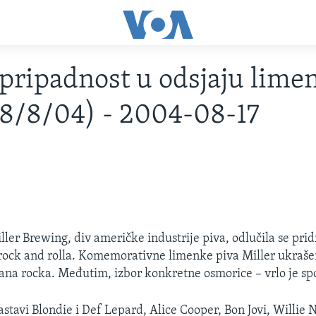
pripadnost u odsjaju lime
18/8/04) - 2004-08-17
ler Brewing, div američke industrije piva, odlučila se pridr
 rock and rolla. Komemorativne limenke piva Miller ukraše
ana rocka. Međutim, izbor konkretne osmorice – vrlo je sp
sastavi Blondie i Def Lepard, Alice Cooper, Bon Jovi, Willie 