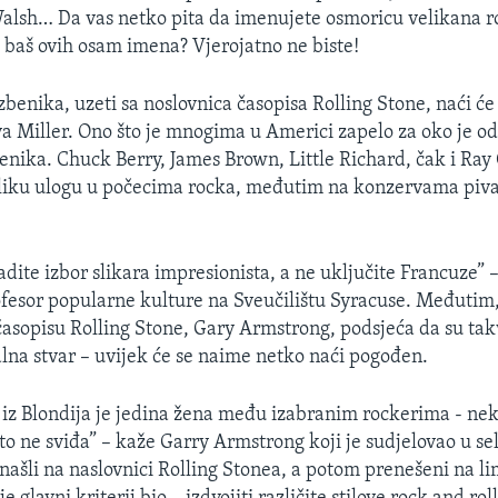
Walsh… Da vas netko pita da imenujete osmoricu velikana ro
li baš ovih osam imena? Vjerojatno ne biste!
zbenika, uzeti sa noslovnica časopisa Rolling Stone, naći će
 Miller. Ono što je mnogima u Americi zapelo za oko je od
enika. Chuck Berry, James Brown, Little Richard, čak i Ray 
eliku ulogu u počecima rocka, međutim na konzervama piva
adite izbor slikara impresionista, a ne uključite Francuze” 
esor popularne kulture na Sveučilištu Syracuse. Međutim,
asopisu Rolling Stone, Gary Armstrong, podsjeća da su tak
lna stvar – uvijek će se naime netko naći pogođen.
iz Blondija je jedina žena među izabranim rockerima - ne
 to ne sviđa” – kaže Garry Armstrong koji je sudjelovao u sel
o našli na naslovnici Rolling Stonea, a potom prenešeni na l