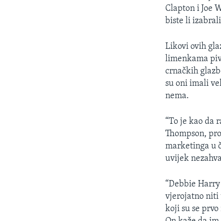
MAGAZIN
Clapton i Joe 
O GLASU AMERIKE
biste li izabra
Likovi ovih gla
limenkama piva
crnačkih glazb
su oni imali v
nema.
“To je kao da r
Thompson, prof
marketinga u č
uvijek nezahva
“Debbie Harry 
vjerojatno niti
koji su se prv