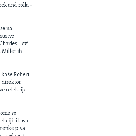
ck and rolla –
 se na
sustvo
Charles – svi
 Miller ih
– kaže Robert
 direktor
ve selekcije
kome se
ekciji likova
imenke piva.