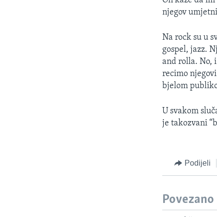
On kaže da im je
njegov umjetni
Na rock su u s
gospel, jazz. N
and rolla. No, i
recimo njegovi
bjelom publik
U svakom sluča
je takozvani “
Podijeli
Povezano