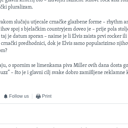
 glavni kriterij bio – izdvojiti različite stilove rock and rol
čki pluralizam.
vakom slučaju utjecale crnačke glazbene forme – rhythm an
jihov spoj s bjelačkim countryjem doveo je – prije pola stol
 taj je datum sporan – naime je li Elvis zaista prvi rocker ili 
 crnački predhodnici, dok je Elvis samo popularizirao njiho
om?
ju, o spornim se limenkama piva Miller ovih dana dosta g
buzz” – što je i glavni cilj svake dobro zamišljene reklamn
Follow us
Print