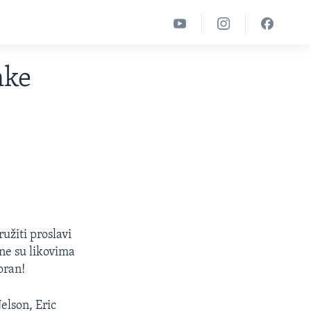
nke
užiti proslavi
ne su likovima
oran!
Nelson, Eric