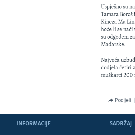
Uspješno su na
Tamara Boroš i
Kineza Ma Lina
hoće li se naći
su odgođeni za
Mađarske.
Najveća uzbuđe
dodjela četiri
muškarci 200 m
Podijeli
INFORMACIJE
SADRŽAJ