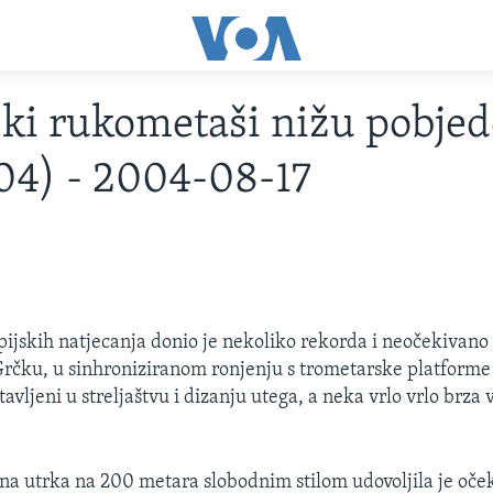
ki rukometaši nižu pobjed
04) - 2004-08-17
pijskih natjecanja donio je nekoliko rekorda i neočekivano 
rčku, u sinhroniziranom ronjenju s trometarske platforme
avljeni u streljaštvu i dizanju utega, a neka vrlo vrlo brz
na utrka na 200 metara slobodnim stilom udovoljila je oče