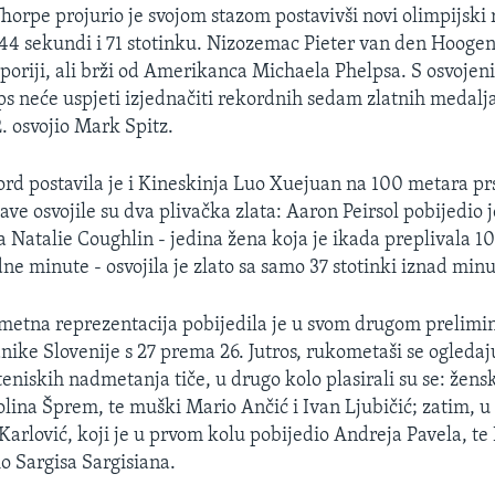
Thorpe projurio je svojom stazom postavivši novi olimpijski
44 sekundi i 71 stotinku. Nizozemac Pieter van den Hoogen
poriji, ali brži od Amerikanca Michaela Phelpsa. S osvoje
ps neće uspjeti izjednačiti rekordnih sedam zlatnih medalja
. osvojio Mark Spitz.
ord postavila je i Kineskinja Luo Xuejuan na 100 metara pr
ve osvojile su dva plivačka zlata: Aaron Peirsol pobijedio 
a Natalie Coughlin - jedina žena koja je ikada preplivala 
ne minute - osvojila je zlato sa samo 37 stotinki iznad minu
metna reprezentacija pobijedila je u svom drugom prelim
nike Slovenije s 27 prema 26. Jutros, rukometaši se ogledaj
teniskih nadmetanja tiče, u drugo kolo plasirali su se: žens
olina Šprem, te muški Mario Ančić i Ivan Ljubičić; zatim, 
Karlović, koji je u prvom kolu pobijedio Andreja Pavela, te 
io Sargisa Sargisiana.