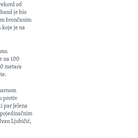
 rekord od
band je bio
nim brončanim
 koje je na
sno.
je na 100
100 metara
te.
inarnom
u protiv
ki par Jelena
u pojedinačnim
Ivan Ljubičić,