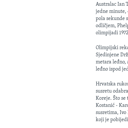
MAGAZIN
Australac Ian 
O GLASU AMERIKE
jedne minute, 
pola sekunde s
odličjem, Phel
olimpijadi 1972
Olimpijski rek
Sjedinjene Drža
metara leđno, 
leđno ispod jed
Hrvatska ruko
susretu odabra
Koreje. Što se 
Kostanić - Kar
susretima, Ivo 
koji je pobijed