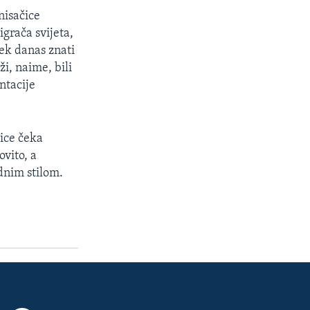
nisačice
grača svijeta,
tek danas znati
ži, naime, bili
ntacije
čice čeka
ovito, a
dnim stilom.