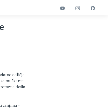
e
zlatno odličje
 za muškarce.
a vremena došla
kivanjima -