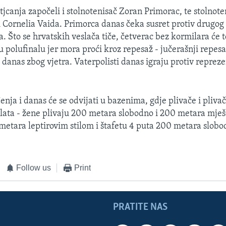
tjcanja započeli i stolnotenisač Zoran Primorac, te stolnote
 Cornelia Vaida. Primorca danas čeka susret protiv drugog i
. Što se hrvatskih veslača tiče, četverac bez kormilara će 
 u polufinalu jer mora proći kroz repesaž - jučerašnji repesa
 danas zbog vjetra. Vaterpolisti danas igraju protiv repreze
nja i danas će se odvijati u bazenima, gdje plivače i pliva
 zlata - žene plivaju 200 metara slobodno i 200 metara mješ
etara leptirovim stilom i štafetu 4 puta 200 metara slobo
Follow us
Print
PRATITE NAS