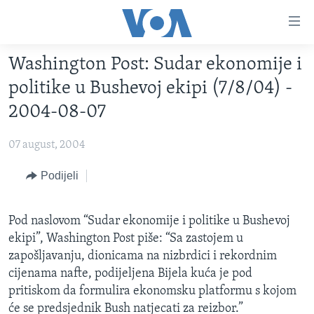
Linkovi
Pređi
na
Washington Post: Sudar ekonomije i
glavni
TV PROGRAM
sadržaj
politike u Bushevoj ekipi (7/8/04) -
VIDEO
Pređi
2004-08-07
na
FOTOGRAFIJE DANA
glavnu
07 august, 2004
VIJESTI
navigaciju
Idi
NAUKA I TEHNOLOGIJA
Podijeli
SJEDINJENE AMERIČKE DRŽAVE
na
SPECIJALNI PROJEKTI
BOSNA I HERCEGOVINA
pretragu
Pod naslovom “Sudar ekonomije i politike u Bushevoj
KORUPCIJA
SVIJET
ekipi”, Washington Post piše: “Sa zastojem u
SLOBODA MEDIJA
zapošljavanju, dionicama na nizbrdici i rekordnim
cijenama nafte, podijeljena Bijela kuća je pod
ŽENSKA STRANA
pritiskom da formulira ekonomsku platformu s kojom
IZBJEGLIČKA STRANA
će se predsjednik Bush natjecati za reizbor.”