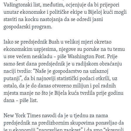
Vašingtonski list, međutim, ocjenjuje da bi prijepori
MAGAZIN
unutar ekonomske i političke ekipe u Bijeloj kući mogli
O GLASU AMERIKE
staviti na kocku nastojanja da se odredi jasni
gospodarski program.
Learning English
Iako se predsjednik Bush u velikoj mjeri okretao
PRATITE NAS
ekonomskim uspjesima, njegove su poruke na tu temu
u sve većem neskladu – piše Washington Post. Prije
samo šest dana predsjednik je u radijskom obraćanju
naciji tvrdio: “Naše je gospodarstvo na uzlaznoj
Jezici
putanji”, da bi najnoviji statistički podaci otkrili, uz
ostalo, da je do danas otvoreno milijun i pol radnih
mjesta manje no što je Bijela kuća tvrdila prije godinu
dana – piše list.
New York Times navodi da je u tjednu za nama
predsjednik na predizbornim skupovima ponavljao da
je u ekonomiji “napravljen zaokret” i da smo “skrenuli