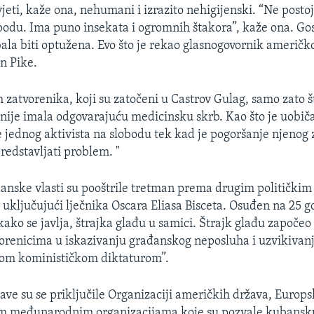
jeti, kaže ona, nehumani i izrazito nehigijenski. “Ne posto
podu. Ima puno insekata i ogromnih štakora”, kaže ona. G
bala biti optužena. Evo što je rekao glasnogovornik američ
en Pike.
h zatvorenika, koji su zatočeni u Castrov Gulag, samo zato š
 nije imala odgovarajuću medicinsku skrb. Kao što je uobič
je jednog aktivista na slobodu tek kad je pogoršanje njenog
redstavljati problem. "
anske vlasti su pooštrile tretman prema drugim političkim
 uključujući lječnika Oscara Eliasa Bisceta. Osuđen na 25 g
kako se javlja, štrajka glađu u samici. Štrajk glađu započeo 
orenicima u iskazivanju građanskog neposluha i uzvikivanj
vom kominističkom diktaturom”.
ve su se priključile Organizaciji američkih država, Europsk
 međunarodnim organizacijama koje su pozvale kubansk