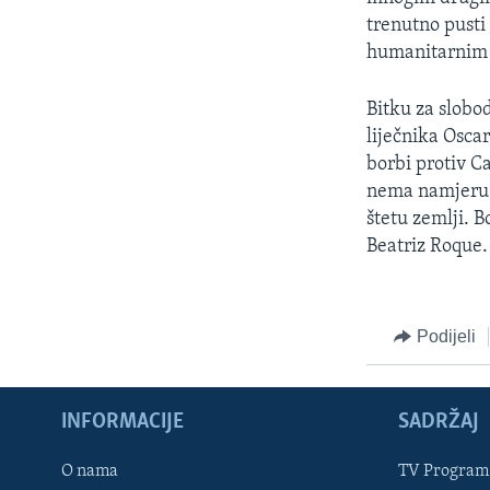
trenutno pusti
humanitarnim 
Bitku za slobo
liječnika Osca
borbi protiv C
nema namjeru o
štetu zemlji. B
Beatriz Roque.
Podijeli
INFORMACIJE
SADRŽAJ
Learning English
O nama
TV Program