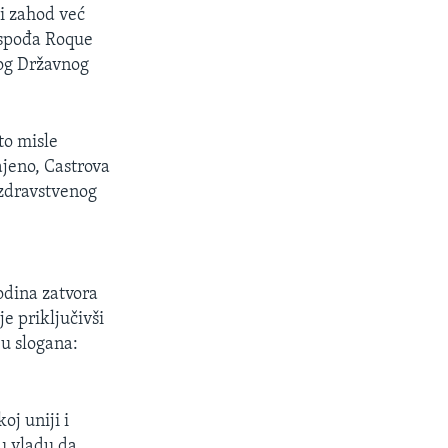
ji zahod već
ospođa Roque
kog Državnog
to misle
ajeno, Castrova
 zdravstvenog
odina zatvora
je priključivši
u slogana:
oj uniji i
u vladu da