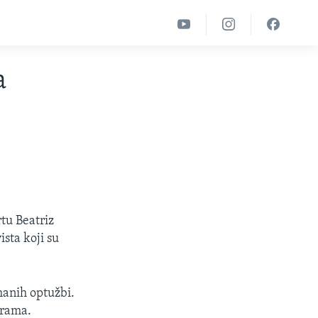
a
tu Beatriz
sta koji su
hanih optužbi.
grama.