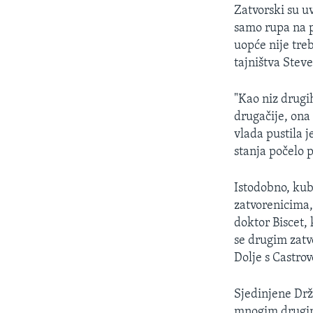
MAGAZIN
Zatvorski su uv
O GLASU AMERIKE
samo rupa na 
uopće nije tre
tajništva Stev
"Kao niz drugi
drugačije, ona
vlada pustila 
stanja počelo p
Istodobno, kub
zatvorenicima,
doktor Biscet, 
se drugim zatv
Dolje s Castro
Sjedinjene Drža
mnogim drugim