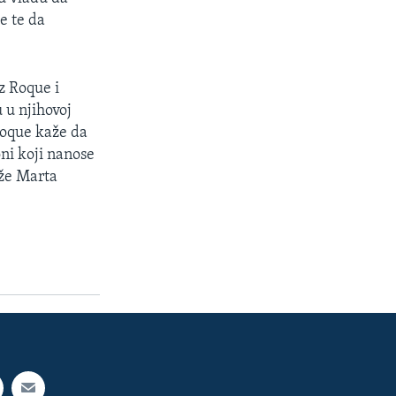
e te da
z Roque i
 u njihovoj
 Roque kaže da
ni koji nanose
aže Marta