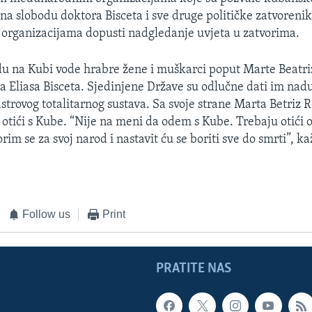
 na slobodu doktora Bisceta i sve druge političke zatvorenik
organizacijama dopusti nadgledanje uvjeta u zatvorima.
du na Kubi vode hrabre žene i muškarci poput Marte Beatri
ra Eliasa Bisceta. Sjedinjene Države su odlučne dati im nadu
astrovog totalitarnog sustava. Sa svoje strane Marta Betriz
tići s Kube. “Nije na meni da odem s Kube. Trebaju otići o
orim se za svoj narod i nastavit ću se boriti sve do smrti”, k
Follow us
Print
PRATITE NAS