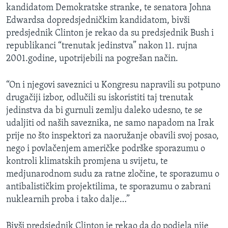
kandidatom Demokratske stranke, te senatora Johna
MAGAZIN
Edwardsa dopredsjedničkim kandidatom, bivši
O GLASU AMERIKE
predsjednik Clinton je rekao da su predsjednik Bush i
republikanci “trenutak jedinstva” nakon 11. rujna
Learning English
2001.godine, upotrijebili na pogrešan način.
PRATITE NAS
“On i njegovi saveznici u Kongresu napravili su potpuno
drugačiji izbor, odlučili su iskoristiti taj trenutak
jedinstva da bi gurnuli zemlju daleko udesno, te se
udaljiti od naših saveznika, ne samo napadom na Irak
Jezici
prije no što inspektori za naoružanje obavili svoj posao,
nego i povlačenjem američke podrške sporazumu o
kontroli klimatskih promjena u svijetu, te
medjunarodnom sudu za ratne zločine, te sporazumu o
antibalističkim projektilima, te sporazumu o zabrani
nuklearnih proba i tako dalje…”
Bivši predsjednik Clinton je rekao da do podjela nije