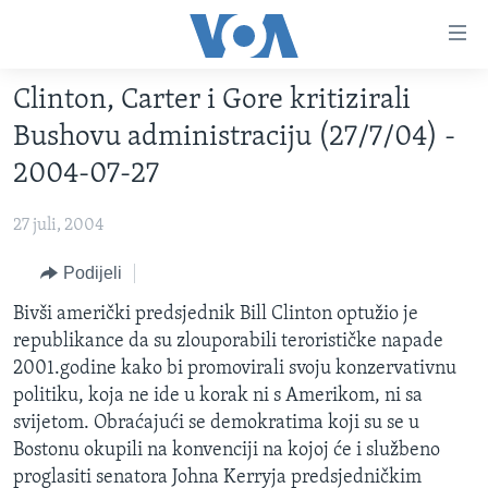
Linkovi
Pređi
na
Clinton, Carter i Gore kritizirali
glavni
TV PROGRAM
sadržaj
Bushovu administraciju (27/7/04) -
VIDEO
Pređi
2004-07-27
na
FOTOGRAFIJE DANA
glavnu
27 juli, 2004
VIJESTI
navigaciju
Idi
NAUKA I TEHNOLOGIJA
Podijeli
SJEDINJENE AMERIČKE DRŽAVE
na
SPECIJALNI PROJEKTI
Bivši američki predsjednik Bill Clinton optužio je
BOSNA I HERCEGOVINA
pretragu
republikance da su zlouporabili terorističke napade
KORUPCIJA
SVIJET
2001.godine kako bi promovirali svoju konzervativnu
SLOBODA MEDIJA
politiku, koja ne ide u korak ni s Amerikom, ni sa
svijetom. Obraćajući se demokratima koji su se u
ŽENSKA STRANA
Bostonu okupili na konvenciji na kojoj će i službeno
IZBJEGLIČKA STRANA
proglasiti senatora Johna Kerryja predsjedničkim