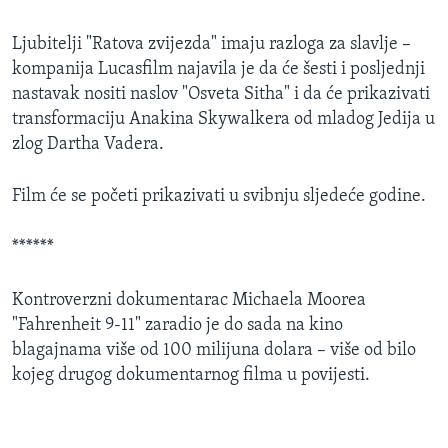
MAGAZIN
Ljubitelji "Ratova zvijezda" imaju razloga za slavlje –
O GLASU AMERIKE
kompanija Lucasfilm najavila je da će šesti i posljednji
nastavak nositi naslov "Osveta Sitha" i da će prikazivati
Learning English
transformaciju Anakina Skywalkera od mladog Jedija u
zlog Dartha Vadera.
PRATITE NAS
Film će se početi prikazivati u svibnju sljedeće godine.
******
Jezici
Kontroverzni dokumentarac Michaela Moorea
"Fahrenheit 9-11" zaradio je do sada na kino
blagajnama više od 100 milijuna dolara – više od bilo
kojeg drugog dokumentarnog filma u povijesti.