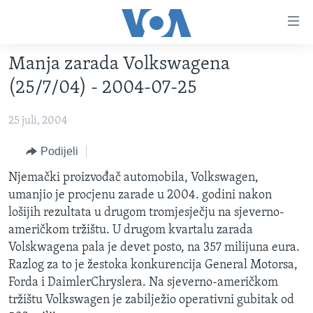
Linkovi
Pređi
na
Manja zarada Volkswagena
glavni
TV PROGRAM
sadržaj
(25/7/04) - 2004-07-25
VIDEO
Pređi
na
25 juli, 2004
FOTOGRAFIJE DANA
glavnu
VIJESTI
Podijeli
navigaciju
Idi
NAUKA I TEHNOLOGIJA
SJEDINJENE AMERIČKE DRŽAVE
Njemački proizvođač automobila, Volkswagen,
na
umanjio je procjenu zarade u 2004. godini nakon
SPECIJALNI PROJEKTI
BOSNA I HERCEGOVINA
pretragu
lošijih rezultata u drugom tromjesječju na sjeverno-
KORUPCIJA
SVIJET
američkom tržištu. U drugom kvartalu zarada
Volskwagena pala je devet posto, na 357 milijuna eura.
SLOBODA MEDIJA
Razlog za to je žestoka konkurencija General Motorsa,
ŽENSKA STRANA
Forda i DaimlerChryslera. Na sjeverno-američkom
tržištu Volkswagen je zabilježio operativni gubitak od
IZBJEGLIČKA STRANA