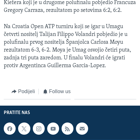
Kiefera koji je u drugome polufinalu pobjedio Francuza
MAGAZIN
Gregory Carraza, rezultatom po setovima 6:2, 6:2.
O GLASU AMERIKE
Na Croatia Open ATP turniru koji se igar u Umagu
Learning English
četvrti nositelj Talijan Filippo Volandri pobjedio je u
polufinalu prvog nositelja Španjolca Carlosa Moyu
rezultatom 6-3, 6-2. Moya je Umag osvojio četiri puta,
PRATITE NAS
zadnja tri puta zaredom. U finalu Volandri će igrati
protiv Argentinca Guillerma Garcia-Lopez.
Jezici
Podijeli
Follow us
PRATITE NAS