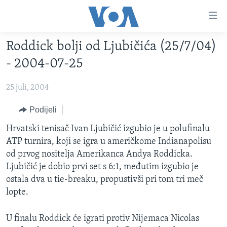
Linkovi
Pređi
na
Roddick bolji od Ljubičića (25/7/04)
glavni
TV PROGRAM
sadržaj
- 2004-07-25
VIDEO
Pređi
na
25 juli, 2004
FOTOGRAFIJE DANA
glavnu
VIJESTI
Podijeli
navigaciju
Idi
NAUKA I TEHNOLOGIJA
SJEDINJENE AMERIČKE DRŽAVE
Hrvatski tenisač Ivan Ljubičić izgubio je u polufinalu
na
ATP turnira, koji se igra u američkome Indianapolisu
SPECIJALNI PROJEKTI
BOSNA I HERCEGOVINA
pretragu
od prvog nositelja Amerikanca Andya Roddicka.
KORUPCIJA
SVIJET
Ljubičić je dobio prvi set s 6:1, međutim izgubio je
ostala dva u tie-breaku, propustivši pri tom tri meč
SLOBODA MEDIJA
lopte.
ŽENSKA STRANA
IZBJEGLIČKA STRANA
U finalu Roddick će igrati protiv Nijemaca Nicolas