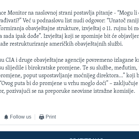
nce Monitor na naslovnoj strani postavlja pitanje - “Mogu li
rađivati?” Već u podnaslovu list nudi odgovor: “Unatoč rani
ormiranja obavještajne strukture, izvještaj o 11. rujnu bi m
sada ipak dođe”. Izvještaj koji se spominje bit će objavljen
aže restrukturiranje američkih obavještajnih službi.
su CIA i druge obavještajne agencije povremeno izlagane k
u slijedile i birokratske promjene. Te su službe, međutim,
 promjene, poput uspostavljanje moćnijeg direktora…” koji 
“Ovog puta bi do promjene u vrhu moglo doći” – zaključuje
r, pozivajući se na preporuke neovisne istražne komisije.
Follow us
Print