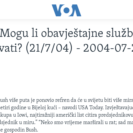
ogu li obavještajne služb
vati? (21/7/04) - 2004-07-
sh više puta je ponovio refren da će u svijetu biti više mi
četiri godine u Bijeloj kući – navodi USA Today. Izvještavajuć
kupa u Iowi, najtiražniji američki list citira predsjedniko
edsjednik u miru.” “Neko smo vrijeme marširali u rat; sad 
je gospodin Bush.