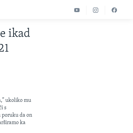
e ikad
21
ra,” ukoliko mu
i s
vu poruku da on
marširamo ka