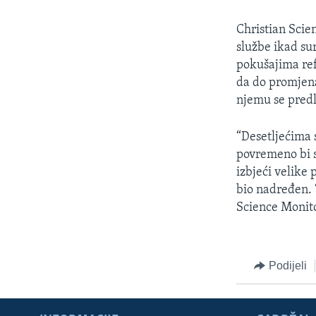
MAGAZIN
O GLASU AMERIKE
Christian Scie
službe ikad su
pokušajima ref
da do promjena 
njemu se predl
“Desetljećima 
povremeno bi s
izbjeći velike
bio nadređen. 
Science Monito
Podijeli