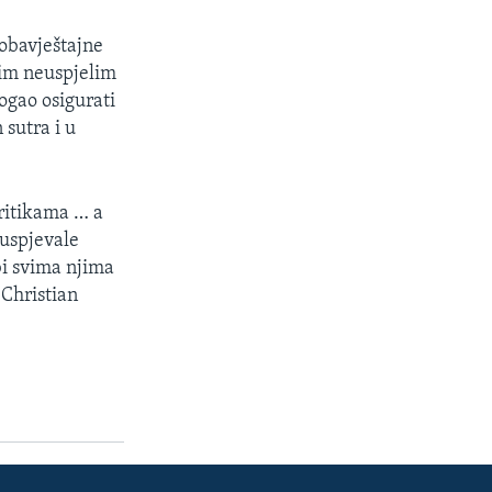
 obavještajne
jim neuspjelim
ogao osigurati
 sutra i u
ritikama … a
 uspjevale
bi svima njima
 Christian