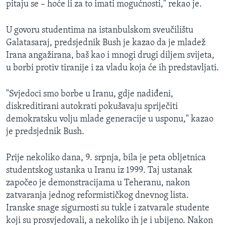
pitaju se – hoće li za to imati mogućnosti," rekao je.
MAGAZIN
O GLASU AMERIKE
U govoru studentima na istanbulskom sveučilištu
Galatasaraj, predsjednik Bush je kazao da je mladež
Learning English
Irana angažirana, baš kao i mnogi drugi diljem svijeta,
u borbi protiv tiranije i za vladu koja će ih predstavljati.
PRATITE NAS
"Svjedoci smo borbe u Iranu, gdje nadiđeni,
diskreditirani autokrati pokušavaju spriječiti
demokratsku volju mlade generacije u usponu," kazao
Jezici
je predsjednik Bush.
Prije nekoliko dana, 9. srpnja, bila je peta obljetnica
studentskog ustanka u Iranu iz 1999. Taj ustanak
započeo je demonstracijama u Teheranu, nakon
zatvaranja jednog reformističkog dnevnog lista.
Iranske snage sigurnosti su tukle i zatvarale studente
koji su prosvjedovali, a nekoliko ih je i ubijeno. Nakon