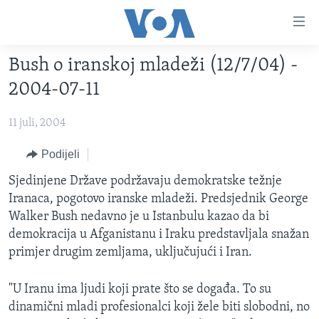
Linkovi
Pređi
na
Bush o iranskoj mladeži (12/7/04) -
glavni
TV PROGRAM
sadržaj
2004-07-11
VIDEO
Pređi
na
11 juli, 2004
FOTOGRAFIJE DANA
glavnu
VIJESTI
Podijeli
navigaciju
Idi
NAUKA I TEHNOLOGIJA
SJEDINJENE AMERIČKE DRŽAVE
Sjedinjene Države podržavaju demokratske težnje
na
Iranaca, pogotovo iranske mladeži. Predsjednik George
SPECIJALNI PROJEKTI
BOSNA I HERCEGOVINA
pretragu
Walker Bush nedavno je u Istanbulu kazao da bi
KORUPCIJA
SVIJET
demokracija u Afganistanu i Iraku predstavljala snažan
primjer drugim zemljama, uključujući i Iran.
SLOBODA MEDIJA
ŽENSKA STRANA
"U Iranu ima ljudi koji prate što se događa. To su
IZBJEGLIČKA STRANA
dinamični mladi profesionalci koji žele biti slobodni, no