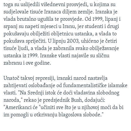
toga su uslijedili višednevni prosvjedi, u kojima su
sudjelovale tisuće Iranaca diljem zemlje. Iranska je
vlada brutalno ugušila te prosvjede. Od 1999, lipanj i
srpanj su napeti mjeseci u Iranu, jer studenti i drugi
pokušavaju obilježiti obljetnicu ustanka, a vlada to
pokušava spriječiti. U lipnju 2003, uhićeno je četiri
tisuće ljudi, a vlada je zabranila svako obilježavanje
ustanka iz 1999. Iranske vlasti najavile su sličnu
zabranu i ove godine.
Unatoč takvoj represiji, iranski narod nastavlja
zahtijevati oslobađanje od fundamentalističke islamske
vlasti. "Na Srednji istok će doći vladavina slobodnog
naroda," rekao je predsjednik Bush, dodajući:
"Amerikanci će "učiniti sve što je u njihovoj moći da bi
im pomogli u otkrivanju blagoslova slobode."