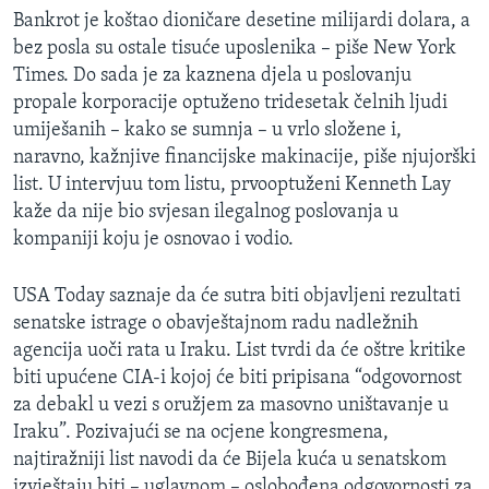
MAGAZIN
Bankrot je koštao dioničare desetine milijardi dolara, a
bez posla su ostale tisuće uposlenika – piše New York
O GLASU AMERIKE
Times. Do sada je za kaznena djela u poslovanju
propale korporacije optuženo tridesetak čelnih ljudi
Learning English
umiješanih – kako se sumnja – u vrlo složene i,
naravno, kažnjive financijske makinacije, piše njujorški
PRATITE NAS
list. U intervjuu tom listu, prvooptuženi Kenneth Lay
kaže da nije bio svjesan ilegalnog poslovanja u
kompaniji koju je osnovao i vodio.
Jezici
USA Today saznaje da će sutra biti objavljeni rezultati
senatske istrage o obavještajnom radu nadležnih
agencija uoči rata u Iraku. List tvrdi da će oštre kritike
biti upućene CIA-i kojoj će biti pripisana “odgovornost
za debakl u vezi s oružjem za masovno uništavanje u
Iraku”. Pozivajući se na ocjene kongresmena,
najtiražniji list navodi da će Bijela kuća u senatskom
izvještaju biti – uglavnom – oslobođena odgovornosti za