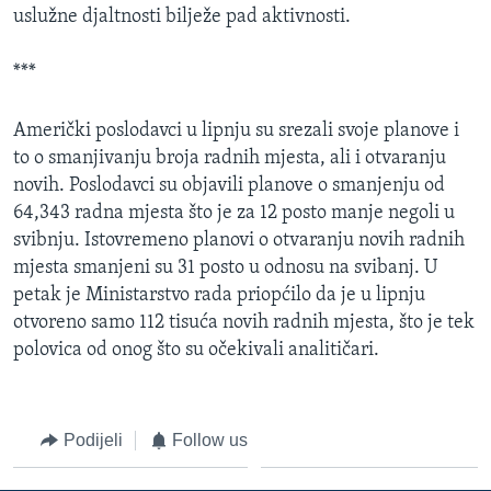
uslužne djaltnosti bilježe pad aktivnosti.
MAGAZIN
O GLASU AMERIKE
***
Learning English
Američki poslodavci u lipnju su srezali svoje planove i
to o smanjivanju broja radnih mjesta, ali i otvaranju
PRATITE NAS
novih. Poslodavci su objavili planove o smanjenju od
64,343 radna mjesta što je za 12 posto manje negoli u
svibnju. Istovremeno planovi o otvaranju novih radnih
mjesta smanjeni su 31 posto u odnosu na svibanj. U
Jezici
petak je Ministarstvo rada priopćilo da je u lipnju
otvoreno samo 112 tisuća novih radnih mjesta, što je tek
polovica od onog što su očekivali analitičari.
Podijeli
Follow us