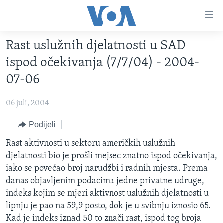
Linkovi
Pređi
na
Rast uslužnih djelatnosti u SAD
glavni
TV PROGRAM
sadržaj
ispod očekivanja (7/7/04) - 2004-
VIDEO
Pređi
07-06
na
FOTOGRAFIJE DANA
glavnu
06 juli, 2004
VIJESTI
navigaciju
Idi
NAUKA I TEHNOLOGIJA
Podijeli
SJEDINJENE AMERIČKE DRŽAVE
na
SPECIJALNI PROJEKTI
Rast aktivnosti u sektoru američkih uslužnih
BOSNA I HERCEGOVINA
pretragu
djelatnosti bio je prošli mejsec znatno ispod očekivanja,
KORUPCIJA
SVIJET
iako se povećao broj narudžbi i radnih mjesta. Prema
SLOBODA MEDIJA
danas objavljenim podacima jedne privatne udruge,
indeks kojim se mjeri aktivnost uslužnih djelatnosti u
ŽENSKA STRANA
lipnju je pao na 59,9 posto, dok je u svibnju iznosio 65.
IZBJEGLIČKA STRANA
Kad je indeks iznad 50 to znači rast, ispod tog broja